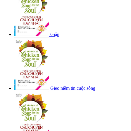
Giận
Gieo niềm tin cuộc sống