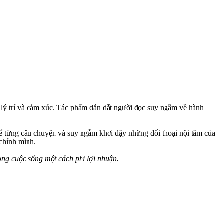
 lý trí và cảm xúc. Tác phẩm dẫn dắt người đọc suy ngẫm về hành
 để từng câu chuyện và suy ngẫm khơi dậy những đối thoại nội tâm của
 chính mình.
ong cuộc sống một cách phi lợi nhuận.