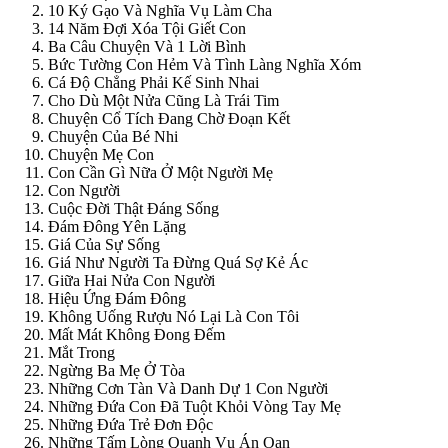
10 Ký Gạo Và Nghĩa Vụ Làm Cha
14 Năm Đợi Xóa Tội Giết Con
Ba Câu Chuyện Và 1 Lời Bình
Bức Tường Con Hẻm Và Tình Làng Nghĩa Xóm
Cá Độ Chẳng Phải Kế Sinh Nhai
Cho Dù Một Nửa Cũng Là Trái Tim
Chuyện Cổ Tích Đang Chờ Đoạn Kết
Chuyện Của Bé Nhi
Chuyện Mẹ Con
Con Cần Gì Nữa Ở Một Người Mẹ
Con Người
Cuộc Đời Thật Đáng Sống
Đám Đông Yên Lặng
Giá Của Sự Sống
Giá Như Người Ta Đừng Quá Sợ Kẻ Ác
Giữa Hai Nửa Con Người
Hiệu Ứng Đám Đông
Không Uống Rượu Nó Lại Là Con Tôi
Mất Mát Không Đong Đếm
Mắt Trong
Ngừng Ba Mẹ Ở Tòa
Những Cơn Tàn Và Danh Dự 1 Con Người
Những Đứa Con Đã Tuột Khỏi Vòng Tay Mẹ
Những Đứa Trẻ Đơn Độc
Những Tấm Lòng Quanh Vụ Án Oan