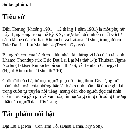
Số tác phẩm:
1
Tiểu sử
Diki Tsering (khoảng 1901 – 12 tháng 1 năm 1981) là một phụ nữ
Tây Tạng sống trong thế kỷ XX, được biết đến nhiều nhất với tư
cách là mẹ của các bậc Rinpoche và Lạt-ma tái sinh, trong đó có
Đức Đạt Lai Lạt Ma thứ 14 (Tenzin Gyatso).
Ba người con của bà được nhìn nhận là những vị hóa thân tái sinh:
Lhamo Thondup (tức Đức Đạt Lai Lạt Ma thứ 14); Thubten Jigme
Norbu (Taktser Rinpoche tái sinh thứ 6); và Tendzin Choegyal
(Ngari Rinpoche tái sinh thứ 16).
Cuộc đời của bà, từ một người phụ nữ nông thôn Tây Tạng trở
thành thân mẫu của những bậc lãnh đạo tinh thần, đã được ghi lại
trong cuốn tự truyện nổi tiếng, mang đến cho người đọc cái nhìn
chân thực và gần gũi về văn hóa, tín ngưỡng cùng đời sống thường
nhật của người dân Tây Tạng.
Tác phẩm nổi bật
Đạt Lai Lạt Ma - Con Trai Tôi (Dalai Lama, My Son).