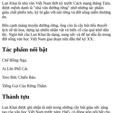
Lan Khai là nhà văn Việt Nam thời kỳ trước Cách mạng tháng Tám,
được mệnh danh là "nhà văn đường rừng" nhờ những tác phẩm
giàu chất phiêu lưu, kỳ bí gắn với núi rừng và đời sống miền thượng
du.
Bên cạnh mảng truyện đường rừng, ông còn là cây bút tiểu thuyết
lịch sử tài hoa, dựng lại nhiều nhân vật và biến cố của quá khứ dân
tộc. Ngòi bút của Lan Khai đa dạng, sung sức và để lại dấu ấn trong
đời sống văn học Việt Nam giai đoạn nửa đầu thế kỷ XX.
Tác phẩm nổi bật
Chế Bồng Nga.
Ai Lên Phố Cát.
Treo Bức Chiến Bào.
Tiếng Gọi Của Rừng Thẳm.
Thành tựu
Lan Khai được ghi nhận là một trong những cây bút giàu sức sáng
tạo của văn học Việt Nam trước năm 1945, có đóng góp nổi bật cho