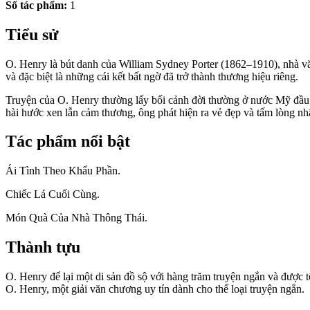
Số tác phẩm:
1
Tiểu sử
O. Henry là bút danh của William Sydney Porter (1862–1910), nhà vă
và đặc biệt là những cái kết bất ngờ đã trở thành thương hiệu riêng.
Truyện của O. Henry thường lấy bối cảnh đời thường ở nước Mỹ đầu 
hài hước xen lẫn cảm thương, ông phát hiện ra vẻ đẹp và tấm lòng 
Tác phẩm nổi bật
Ái Tình Theo Khẩu Phần.
Chiếc Lá Cuối Cùng.
Món Quà Của Nhà Thông Thái.
Thành tựu
O. Henry để lại một di sản đồ sộ với hàng trăm truyện ngắn và được
O. Henry, một giải văn chương uy tín dành cho thể loại truyện ngắn.