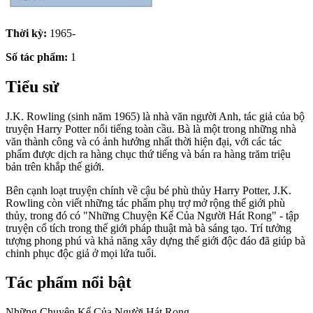
Thời kỳ:
1965-
Số tác phẩm:
1
Tiểu sử
J.K. Rowling (sinh năm 1965) là nhà văn người Anh, tác giả của bộ
truyện Harry Potter nổi tiếng toàn cầu. Bà là một trong những nhà
văn thành công và có ảnh hưởng nhất thời hiện đại, với các tác
phẩm được dịch ra hàng chục thứ tiếng và bán ra hàng trăm triệu
bản trên khắp thế giới.
Bên cạnh loạt truyện chính về cậu bé phù thủy Harry Potter, J.K.
Rowling còn viết những tác phẩm phụ trợ mở rộng thế giới phù
thủy, trong đó có "Những Chuyện Kể Của Người Hát Rong" - tập
truyện cổ tích trong thế giới pháp thuật mà bà sáng tạo. Trí tưởng
tượng phong phú và khả năng xây dựng thế giới độc đáo đã giúp bà
chinh phục độc giả ở mọi lứa tuổi.
Tác phẩm nổi bật
Những Chuyện Kể Của Người Hát Rong.