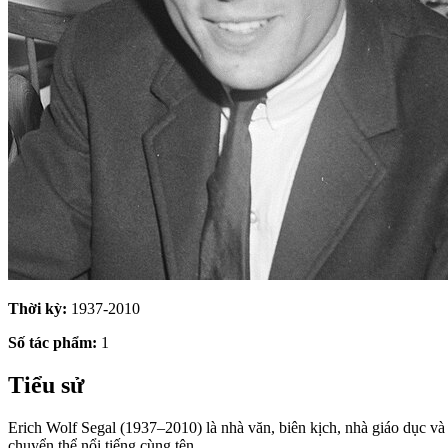
Thời kỳ:
1937-2010
Số tác phẩm:
1
Tiểu sử
Erich Wolf Segal (1937–2010) là nhà văn, biên kịch, nhà giáo dục và
chuyển thể nổi tiếng cùng tên.