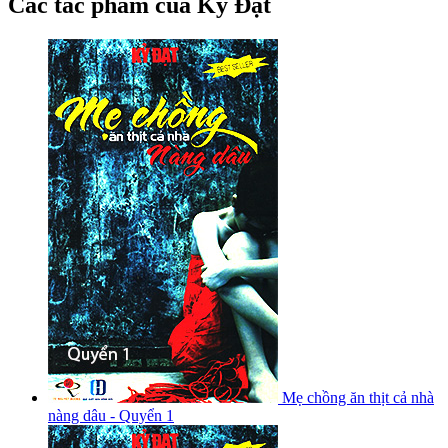
Các tác phẩm của Kỷ Đạt
Mẹ chồng ăn thịt cả nhà
nàng dâu - Quyển 1