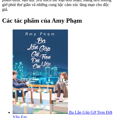
giờ phút thư giãn và những cung bậc cảm xúc lãng mạn cho độc
giả.
Các tác phẩm của Amy Phạm
Ba Lần Gặp Gỡ Trọn Đời
Yêu Em