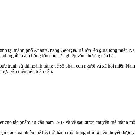
inh tại thành phố Atlanta, bang Georgia. Bà lớn lên giữa lòng miền 
ở thành nguồn cảm hứng lớn cho sự nghiệp văn chương của bà.
 bức tranh sử thi hoành tráng về số phận con người và xã hội miền Nam
được yêu mến trên toàn cầu.
er cho tác phẩm hư cấu năm 1937 và về sau được chuyển thể thành một 
ạn đọc qua nhiều thế hệ, trở thành một trong những tiểu thuyết được yê