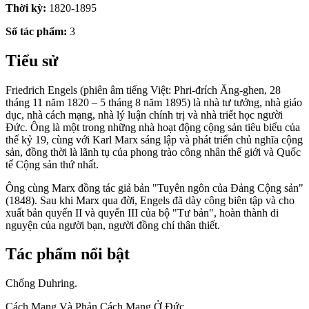
Thời kỳ:
1820-1895
Số tác phẩm:
3
Tiểu sử
Friedrich Engels (phiên âm tiếng Việt: Phri-đrích Ăng-ghen, 28
tháng 11 năm 1820 – 5 tháng 8 năm 1895) là nhà tư tưởng, nhà giáo
dục, nhà cách mạng, nhà lý luận chính trị và nhà triết học người
Đức. Ông là một trong những nhà hoạt động cộng sản tiêu biểu của
thế kỷ 19, cùng với Karl Marx sáng lập và phát triển chủ nghĩa cộng
sản, đồng thời là lãnh tụ của phong trào công nhân thế giới và Quốc
tế Cộng sản thứ nhất.
Ông cùng Marx đồng tác giả bản "Tuyên ngôn của Đảng Cộng sản"
(1848). Sau khi Marx qua đời, Engels đã dày công biên tập và cho
xuất bản quyển II và quyển III của bộ "Tư bản", hoàn thành di
nguyện của người bạn, người đồng chí thân thiết.
Tác phẩm nổi bật
Chống Duhring.
Cách Mạng Và Phản Cách Mạng Ở Đức.