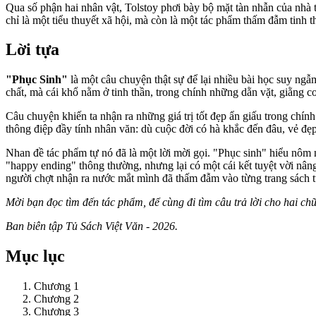
Qua số phận hai nhân vật, Tolstoy phơi bày bộ mặt tàn nhẫn của nhà t
chỉ là một tiểu thuyết xã hội, mà còn là một tác phẩm thấm đẫm tinh 
Lời tựa
"Phục Sinh"
là một câu chuyện thật sự để lại nhiều bài học suy ngẫm
chất, mà cái khổ nằm ở tinh thần, trong chính những dằn vặt, giằng co
Câu chuyện khiến ta nhận ra những giá trị tốt đẹp ẩn giấu trong chín
thông điệp đầy tính nhân văn: dù cuộc đời có hà khắc đến đâu, vẻ đẹp 
Nhan đề tác phẩm tự nó đã là một lời mời gọi. "Phục sinh" hiểu nôm na
"happy ending" thông thường, nhưng lại có một cái kết tuyệt vời nân
người chợt nhận ra nước mắt mình đã thấm đẫm vào từng trang sách t
Mời bạn đọc tìm đến tác phẩm, để cùng đi tìm câu trả lời cho hai ch
Ban biên tập Tủ Sách Việt Văn - 2026.
Mục lục
Chương 1
Chương 2
Chương 3