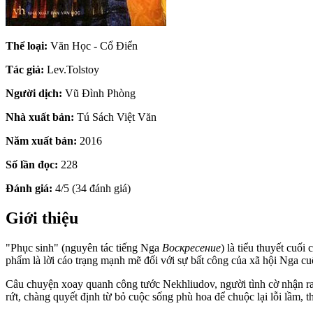
Thể loại:
Văn Học - Cổ Điển
Tác giả:
Lev.Tolstoy
Người dịch:
Vũ Đình Phòng
Nhà xuất bản:
Tú Sách Việt Văn
Năm xuất bản:
2016
Số lần đọc:
228
Đánh giá:
4/5 (34 đánh giá)
Giới thiệu
"Phục sinh" (nguyên tác tiếng Nga
Воскресение
) là tiểu thuyết cuố
phẩm là lời cáo trạng mạnh mẽ đối với sự bất công của xã hội Nga cuố
Câu chuyện xoay quanh công tước Nekhliudov, người tình cờ nhận ra 
rứt, chàng quyết định từ bỏ cuộc sống phù hoa để chuộc lại lỗi lầm, t