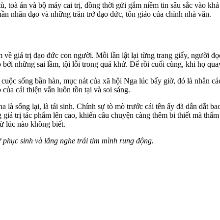
ù, toà án và bộ máy cai trị, đồng thời gửi gắm niềm tin sâu sắc vào kh
thần nhân đạo và những trăn trở đạo đức, tôn giáo của chính nhà văn.
 về giá trị đạo đức con người. Mỗi lần lật lại từng trang giấy, người 
 bởi những sai lầm, tội lỗi trong quá khứ. Để rồi cuối cùng, khi họ qua
h cuộc sống bần hàn, mục nát của xã hội Nga lúc bấy giờ, đó là nhân c
của cái thiện vẫn luôn tồn tại và soi sáng.
 là sống lại, là tái sinh. Chính sự tò mò trước cái tên ấy đã dẫn dắt b
g giá trị tác phẩm lên cao, khiến câu chuyện càng thêm bi thiết mà th
ừ lúc nào không biết.
ữ phục sinh và lắng nghe trái tim mình rung động.