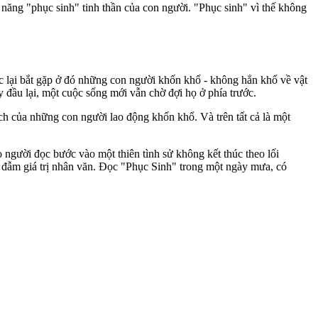
ả năng "phục sinh" tinh thần của con người. "Phục sinh" vì thế không
đọc lại bắt gặp ở đó những con người khốn khổ - không hẳn khổ về vật
y đầu lại, một cuộc sống mới vẫn chờ đợi họ ở phía trước.
ách của những con người lao động khốn khổ. Và trên tất cả là một
ao người đọc bước vào một thiên tình sử không kết thúc theo lối
ấm đẫm giá trị nhân văn. Đọc "Phục Sinh" trong một ngày mưa, có