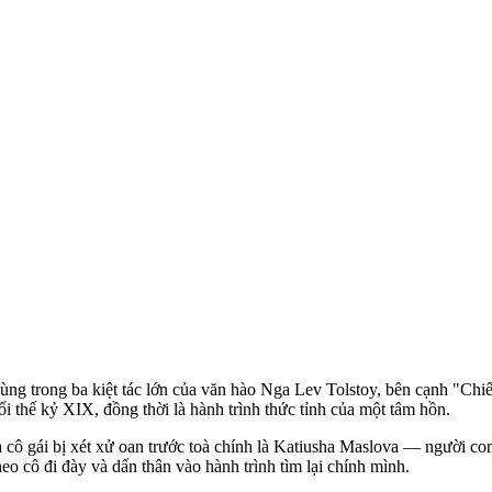
i cùng trong ba kiệt tác lớn của văn hào Nga Lev Tolstoy, bên cạnh "C
i thế kỷ XIX, đồng thời là hành trình thức tỉnh của một tâm hồn.
cô gái bị xét xử oan trước toà chính là Katiusha Maslova — người co
heo cô đi đày và dấn thân vào hành trình tìm lại chính mình.