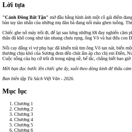
Lời tựa
"Cánh Đồng Bất Tận"
mở đầu bằng hình ảnh một cô gái điếm đang bị
bàn tay tàn nhẫn của những mụ đàn bà đang nổi máu ghen tuông. Thế 
Chiếc ghe nổ máy trôi đi, để lại sau lưng những lời đay nghiến căm
thân đã khô cong như tàn nhang chưa rụng, ông Võ và hai đứa con Điề
Nỗi cay đắng vì vợ phụ bạc đã khiến trái tim ông Võ tan nát, biến một
thương chịu khó của Sương đem đến chút ấm áp cho chị em Điền, Nươ
Cuộc sống của họ cứ trôi đi trong nặng nề, bế tắc, chẳng biết bao giờ
Mời bạn đọc bước lên chiếc ghe ấy, xuôi theo dòng kinh để thấu cả
Ban biên tập Tủ Sách Việt Văn - 2026.
Mục lục
Chương 1
Chương 2
Chương 3
Chương 4
Chương 5
Chương 6