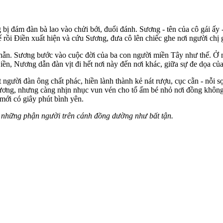
 đám đàn bà lao vào chửi bới, đuổi đánh. Sương - tên của cô gái ấy - g
rồi Điền xuất hiện và cứu Sương, đưa cô lên chiếc ghe nơi người chị 
 phẫn. Sương bước vào cuộc đời của ba con người miền Tây như thế. Ở 
n, Nương dẫn đàn vịt đi hết nơi này đến nơi khác, giữa sự đe dọa của
 người đàn ông chất phác, hiền lành thành kẻ nát rượu, cục cằn - nỗi sợ
ng, nhưng càng nhịn nhục vun vén cho tổ ấm bé nhỏ nơi đồng không m
 mới có giây phút bình yên.
m những phận người trên cánh đồng dường như bất tận.