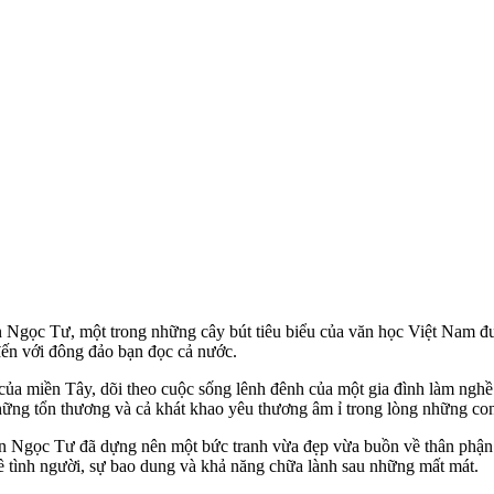
n Ngọc Tư, một trong những cây bút tiêu biểu của văn học Việt Nam đ
đến với đông đảo bạn đọc cả nước.
a miền Tây, dõi theo cuộc sống lênh đênh của một gia đình làm nghề c
những tổn thương và cả khát khao yêu thương âm ỉ trong lòng những co
Ngọc Tư đã dựng nên một bức tranh vừa đẹp vừa buồn về thân phận c
ề tình người, sự bao dung và khả năng chữa lành sau những mất mát.