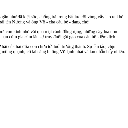
ần như đã kiệt sức, chống trả trong bất lực rồi vùng vẫy lao ra khỏi
gái tên Nương và ông Võ - cha cậu bé - đang chờ.
nơi con kinh nhỏ vắt qua một cánh đồng rộng, những cây lúa non
 nạn cúm gia cầm lẫn sự truy đuổi gắt gao của cán bộ kiểm dịch.
 hãi của hai đứa con chưa tới tuổi trưởng thành. Sự tần tảo, chịu
ông quạnh, cô lại càng bị ông Võ lạnh nhạt và tàn nhẫn bấy nhiêu.