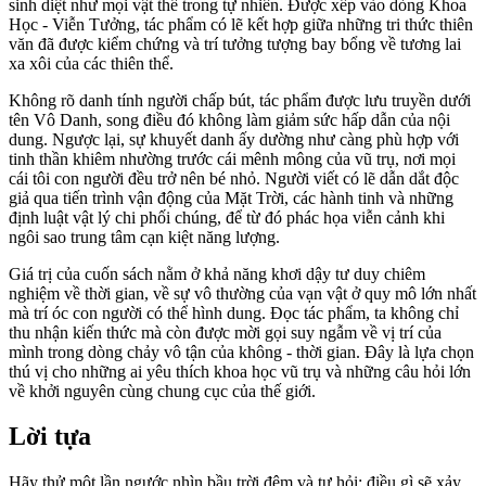
sinh diệt như mọi vật thể trong tự nhiên. Được xếp vào dòng Khoa
Học - Viễn Tưởng, tác phẩm có lẽ kết hợp giữa những tri thức thiên
văn đã được kiểm chứng và trí tưởng tượng bay bổng về tương lai
xa xôi của các thiên thể.
Không rõ danh tính người chấp bút, tác phẩm được lưu truyền dưới
tên Vô Danh, song điều đó không làm giảm sức hấp dẫn của nội
dung. Ngược lại, sự khuyết danh ấy dường như càng phù hợp với
tinh thần khiêm nhường trước cái mênh mông của vũ trụ, nơi mọi
cái tôi con người đều trở nên bé nhỏ. Người viết có lẽ dẫn dắt độc
giả qua tiến trình vận động của Mặt Trời, các hành tinh và những
định luật vật lý chi phối chúng, để từ đó phác họa viễn cảnh khi
ngôi sao trung tâm cạn kiệt năng lượng.
Giá trị của cuốn sách nằm ở khả năng khơi dậy tư duy chiêm
nghiệm về thời gian, về sự vô thường của vạn vật ở quy mô lớn nhất
mà trí óc con người có thể hình dung. Đọc tác phẩm, ta không chỉ
thu nhận kiến thức mà còn được mời gọi suy ngẫm về vị trí của
mình trong dòng chảy vô tận của không - thời gian. Đây là lựa chọn
thú vị cho những ai yêu thích khoa học vũ trụ và những câu hỏi lớn
về khởi nguyên cùng chung cục của thế giới.
Lời tựa
Hãy thử một lần ngước nhìn bầu trời đêm và tự hỏi: điều gì sẽ xảy