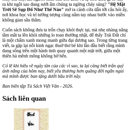
ra khi ngôi sao đang sưởi ấm chúng ta ngừng cháy sáng?
"Hệ Mặt
Trời Sẽ Sụp Đổ Như Thế Nào"
mở ra cánh cửa dẫn tới câu hỏi ấy,
nơi khoa học và trí tưởng tượng cùng nắm tay nhau bước vào miền
không gian sâu thẳm.
Cuốn sách không đưa ta trốn chạy khỏi thực tại, mà nhẹ nhàng nâng
tầm mắt ta lên khỏi những lo toan thường nhật, để thấy Trái Đất chỉ
là một chấm xanh mong manh giữa đại dương sao. Trong từng trang
viết, ta gặp lại nỗi kinh ngạc thuở thơ bé khi lần đầu biết rằng mình
đang sống trên một hành tinh quay quanh một mặt trời, giữa một
thiên hà mênh mông không bờ bến.
Có lẽ khi hiểu về ngày tàn của các vì sao, ta lại càng biết trân quý
ánh nắng của hôm nay, biết yêu thương hơn quãng đời ngắn ngủi
mà mình được ban tặng dưới bầu trời này.
Ban biên tập Tủ Sách Việt Văn - 2026.
Sách liên quan