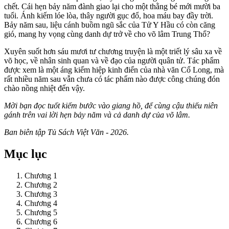
chết. Cái hẹn bảy năm đành giao lại cho một thằng bé mới mười ba
tuổi. Ánh kiếm lóe lòa, thây người gục đổ, hoa máu bay đầy trời.
Bảy năm sau, liệu cánh buồm ngũ sắc của Tử Y Hầu có còn căng
gió, mang hy vọng cùng danh dự trở về cho võ lâm Trung Thổ?
Xuyên suốt hơn sáu mươi tư chương truyện là một triết lý sâu xa về
võ học, về nhân sinh quan và về đạo của người quân tử. Tác phẩm
được xem là một áng kiếm hiệp kinh điển của nhà văn Cổ Long, mà
rất nhiều năm sau vẫn chưa có tác phẩm nào được công chúng đón
chào nồng nhiệt đến vậy.
Mời bạn đọc tuốt kiếm bước vào giang hồ, để cùng cậu thiếu niên
gánh trên vai lời hẹn bảy năm và cả danh dự của võ lâm.
Ban biên tập Tủ Sách Việt Văn - 2026.
Mục lục
Chương 1
Chương 2
Chương 3
Chương 4
Chương 5
Chương 6