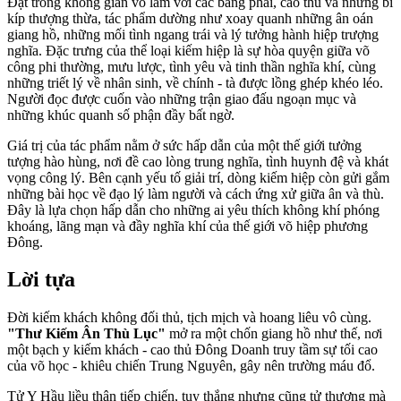
Đặt trong không gian võ lâm với các bang phái, cao thủ và những bí
kíp thượng thừa, tác phẩm dường như xoay quanh những ân oán
giang hồ, những mối tình ngang trái và lý tưởng hành hiệp trượng
nghĩa. Đặc trưng của thể loại kiếm hiệp là sự hòa quyện giữa võ
công phi thường, mưu lược, tình yêu và tinh thần nghĩa khí, cùng
những triết lý về nhân sinh, về chính - tà được lồng ghép khéo léo.
Người đọc được cuốn vào những trận giao đấu ngoạn mục và
những khúc quanh số phận đầy bất ngờ.
Giá trị của tác phẩm nằm ở sức hấp dẫn của một thế giới tưởng
tượng hào hùng, nơi đề cao lòng trung nghĩa, tình huynh đệ và khát
vọng công lý. Bên cạnh yếu tố giải trí, dòng kiếm hiệp còn gửi gắm
những bài học về đạo lý làm người và cách ứng xử giữa ân và thù.
Đây là lựa chọn hấp dẫn cho những ai yêu thích không khí phóng
khoáng, lãng mạn và đầy nghĩa khí của thế giới võ hiệp phương
Đông.
Lời tựa
Đời kiếm khách không đối thủ, tịch mịch và hoang liêu vô cùng.
"Thư Kiếm Ân Thù Lục"
mở ra một chốn giang hồ như thế, nơi
một bạch y kiếm khách - cao thủ Đông Doanh truy tầm sự tối cao
của võ học - khiêu chiến Trung Nguyên, gây nên trường máu đổ.
Tử Y Hầu liều thân tiếp chiến, tuy thắng nhưng cũng tử thương mà