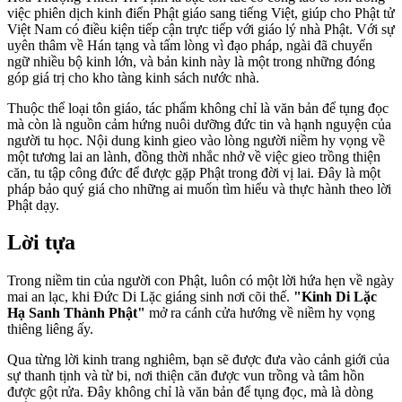
việc phiên dịch kinh điển Phật giáo sang tiếng Việt, giúp cho Phật tử
Việt Nam có điều kiện tiếp cận trực tiếp với giáo lý nhà Phật. Với sự
uyên thâm về Hán tạng và tấm lòng vì đạo pháp, ngài đã chuyển
ngữ nhiều bộ kinh lớn, và bản kinh này là một trong những đóng
góp giá trị cho kho tàng kinh sách nước nhà.
Thuộc thể loại tôn giáo, tác phẩm không chỉ là văn bản để tụng đọc
mà còn là nguồn cảm hứng nuôi dưỡng đức tin và hạnh nguyện của
người tu học. Nội dung kinh gieo vào lòng người niềm hy vọng về
một tương lai an lành, đồng thời nhắc nhở về việc gieo trồng thiện
căn, tu tập công đức để được gặp Phật trong đời vị lai. Đây là một
pháp bảo quý giá cho những ai muốn tìm hiểu và thực hành theo lời
Phật dạy.
Lời tựa
Trong niềm tin của người con Phật, luôn có một lời hứa hẹn về ngày
mai an lạc, khi Đức Di Lặc giáng sinh nơi cõi thế.
"Kinh Di Lặc
Hạ Sanh Thành Phật"
mở ra cánh cửa hướng về niềm hy vọng
thiêng liêng ấy.
Qua từng lời kinh trang nghiêm, bạn sẽ được đưa vào cảnh giới của
sự thanh tịnh và từ bi, nơi thiện căn được vun trồng và tâm hồn
được gột rửa. Đây không chỉ là văn bản để tụng đọc, mà là dòng