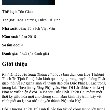
Thể loại:
Tôn Giáo
Tác giả:
Hòa Thượng Thích Trí Tịnh
Nhà xuất bản:
Tú Sách Việt Văn
Năm xuất bản:
2016
Số lần đọc:
4
Đánh giá:
4.6/5 (48 đánh giá)
Giới thiệu
Kinh Di Lặc Hạ Sanh Thành Phật
qua bản dịch của Hòa Thượng
Thích Trí Tịnh là một bản kinh quan trọng trong truyền thống Phật
giáo, nói về sự giáng sinh và thành đạo của Đức Phật Di Lặc trong
tương lai. Theo tín ngưỡng Phật giáo, Đức Di Lặc được xem là vị
Phật sẽ xuất hiện ở cõi Ta Bà sau Đức Phật Thích Ca, mở ra một
thời kỳ giáo hóa mới cho chúng sinh. Bản kinh này trình bày về
cảnh giới an lạc và nhân duyên thành Phật của Ngài.
Hòa Thượng Thích Trí Tịnh là bậc tôn túc có công lao to lớn trong