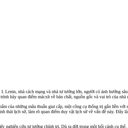
. I. Lenin, nhà cách mạng và nhà tư tưởng lớn, người có ảnh hưởng sâu r
 trình bày quan điểm mácxít về bản chất, nguồn gốc và vai trò của nhà n
m của những mâu thuẫn giai cấp, một công cụ thống trị gắn liền với s
nh thái lịch sử, làm rõ quan điểm duy vật lịch sử về vấn đề này. Đây l
việc nghiên cứu tư tưởng chính trị. Dù ra đời trong một bối cảnh cụ thể