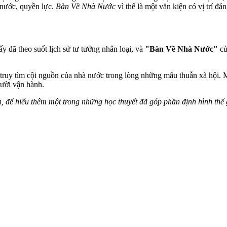
 nước, quyền lực.
Bàn Về Nhà Nước
vì thế là một văn kiện có vị trí đán
y đã theo suốt lịch sử tư tưởng nhân loại, và
"Bàn Về Nhà Nước"
củ
c truy tìm cội nguồn của nhà nước trong lòng những mâu thuẫn xã hội. M
gười vận hành.
 để hiểu thêm một trong những học thuyết đã góp phần định hình thế g