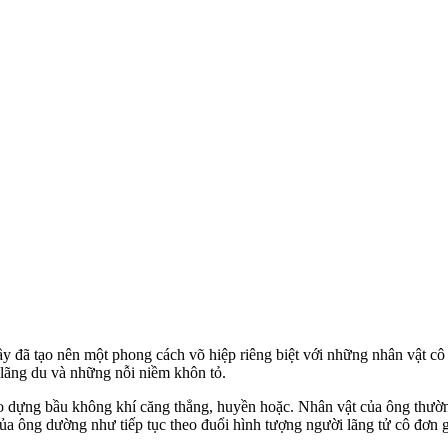
 đã tạo nên một phong cách võ hiệp riêng biệt với những nhân vật cô đ
 lãng du và những nỗi niềm khôn tỏ.
tạo dựng bầu không khí căng thẳng, huyền hoặc. Nhân vật của ông thườ
của ông dường như tiếp tục theo đuổi hình tượng người lãng tử cô đơn 