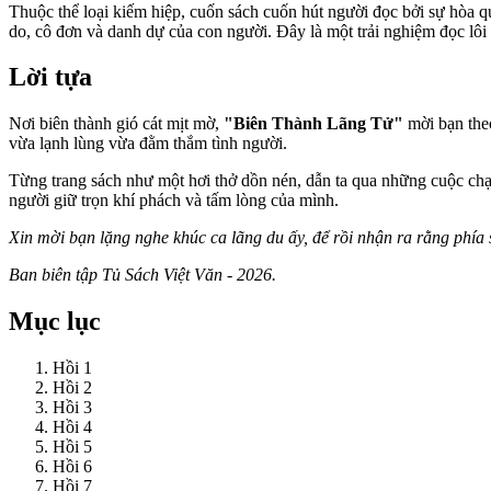
Thuộc thể loại kiếm hiệp, cuốn sách cuốn hút người đọc bởi sự hòa
do, cô đơn và danh dự của con người. Đây là một trải nghiệm đọc lôi
Lời tựa
Nơi biên thành gió cát mịt mờ,
"Biên Thành Lãng Tử"
mời bạn theo
vừa lạnh lùng vừa đằm thắm tình người.
Từng trang sách như một hơi thở dồn nén, dẫn ta qua những cuộc chạ
người giữ trọn khí phách và tấm lòng của mình.
Xin mời bạn lặng nghe khúc ca lãng du ấy, để rồi nhận ra rằng phía 
Ban biên tập Tủ Sách Việt Văn - 2026.
Mục lục
Hồi 1
Hồi 2
Hồi 3
Hồi 4
Hồi 5
Hồi 6
Hồi 7