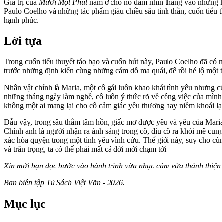
Giá trị của
Mười Một Phút
nằm ở chỗ nó dám nhìn thẳng vào những kh
Paulo Coelho và những tác phẩm giàu chiều sâu tinh thần, cuốn tiểu 
hạnh phúc.
Lời tựa
Trong cuốn tiểu thuyết táo bạo và cuốn hút này, Paulo Coelho đã có 
trước những định kiến cùng những cám dỗ ma quái, để rồi hé lộ một 
Nhân vật chính là Maria, một cô gái luôn khao khát tình yêu nhưng c
những tháng ngày làm nghề, cô luôn ý thức rõ về công việc của mình,
không một ai mang lại cho cô cảm giác yêu thương hay niềm khoái lạ
Dẫu vậy, trong sâu thẳm tâm hồn, giấc mơ được yêu và yêu của Maria 
Chính anh là người nhận ra ánh sáng trong cô, dìu cô ra khỏi mê cung
xác hòa quyện trong một tình yêu vĩnh cửu. Thế giới này, suy cho c
và trân trọng, ta có thể phải mất cả đời mới chạm tới.
Xin mời bạn đọc bước vào hành trình vừa nhục cảm vừa thánh thiện 
Ban biên tập Tủ Sách Việt Văn - 2026.
Mục lục