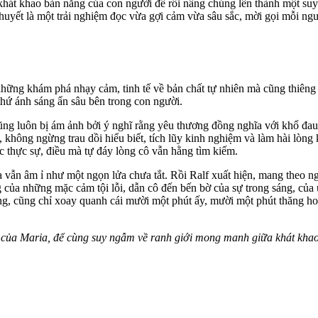
át khao bản năng của con người để rồi nâng chúng lên thành một suy n
thuyết là một trải nghiệm đọc vừa gợi cảm vừa sâu sắc, mời gọi mỗi ngư
những khám phá nhạy cảm, tinh tế về bản chất tự nhiên mà cũng thiêng 
thứ ánh sáng ẩn sâu bên trong con người.
ũng luôn bị ám ảnh bởi ý nghĩ rằng yêu thương đồng nghĩa với khổ đau. 
 không ngừng trau dồi hiểu biết, tích lũy kinh nghiệm và làm hài lòng
c thực sự, điều mà tự đáy lòng cô vẫn hằng tìm kiếm.
vẫn âm ỉ như một ngọn lửa chưa tắt. Rồi Ralf xuất hiện, mang theo ng
 của những mặc cảm tội lỗi, dẫn cô đến bến bờ của sự trong sáng, của ư
ùng, cũng chỉ xoay quanh cái mười một phút ấy, mười một phút thăng h
của Maria, để cùng suy ngẫm về ranh giới mong manh giữa khát khao 