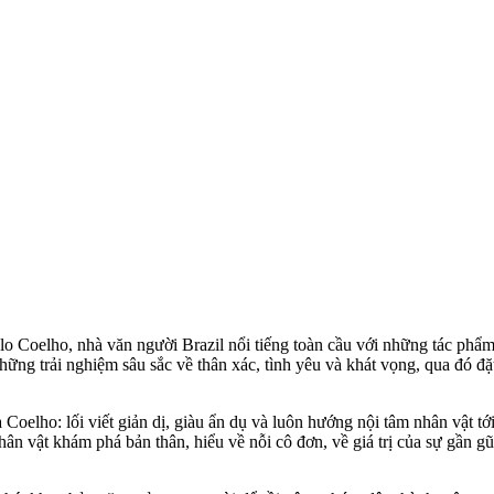
ulo Coelho, nhà văn người Brazil nổi tiếng toàn cầu với những tác phẩm 
những trải nghiệm sâu sắc về thân xác, tình yêu và khát vọng, qua đó đặ
 Coelho: lối viết giản dị, giàu ẩn dụ và luôn hướng nội tâm nhân vật 
 vật khám phá bản thân, hiểu về nỗi cô đơn, về giá trị của sự gần gũi