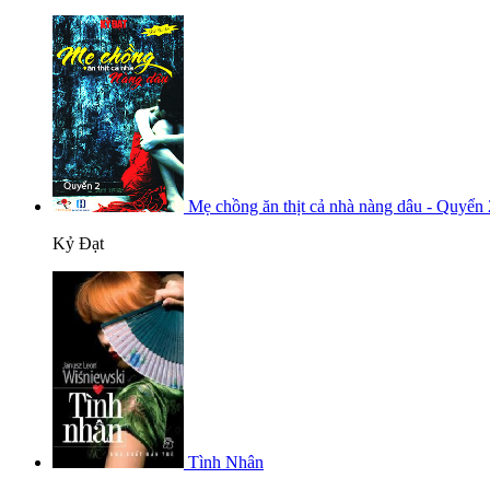
Mẹ chồng ăn thịt cả nhà nàng dâu - Quyển 
Kỷ Đạt
Tình Nhân