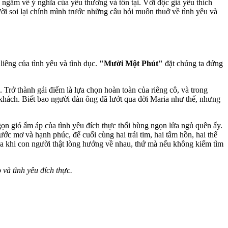
gẫm về ý nghĩa của yêu thương và tồn tại. Với độc giả yêu thích
ời soi lại chính mình trước những câu hỏi muôn thuở về tình yêu và
liêng của tình yêu và tình dục.
"Mười Một Phút"
đặt chúng ta đứng
Trở thành gái điếm là lựa chọn hoàn toàn của riêng cô, và trong
 khách. Biết bao người đàn ông đã lướt qua đời Maria như thế, nhưng
ọn gió ấm áp của tình yêu đích thực thổi bùng ngọn lửa ngủ quên ấy.
ớc mơ và hạnh phúc, để cuối cùng hai trái tim, hai tâm hồn, hai thể
oa khi con người thật lòng hướng về nhau, thứ mà nếu không kiếm tìm
và tình yêu đích thực.