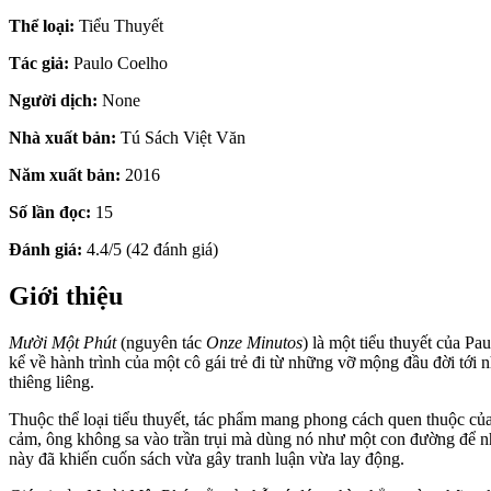
Thể loại:
Tiểu Thuyết
Tác giả:
Paulo Coelho
Người dịch:
None
Nhà xuất bản:
Tú Sách Việt Văn
Năm xuất bản:
2016
Số lần đọc:
15
Đánh giá:
4.4/5 (42 đánh giá)
Giới thiệu
Mười Một Phút
(nguyên tác
Onze Minutos
) là một tiểu thuyết của Pa
kể về hành trình của một cô gái trẻ đi từ những vỡ mộng đầu đời tới 
thiêng liêng.
Thuộc thể loại tiểu thuyết, tác phẩm mang phong cách quen thuộc của
cảm, ông không sa vào trần trụi mà dùng nó như một con đường để nhân
này đã khiến cuốn sách vừa gây tranh luận vừa lay động.