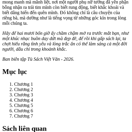
mong manh mà mãnh liệt, nơi một người phụ nữ tưởng đã yên phận
bỗng nhận ra trái tim mình còn biết rung động, biết khắc khoải và
biết dâng hiến đến quên mình. Đó không chỉ là câu chuyện của
riêng bà, mà dường như là tiếng vọng từ những góc kín trong lòng
mỗi chúng ta.
Hãy để hai mươi bốn giờ ấy chầm chậm mở ra trước mắt bạn, như
một khúc nhạc buồn day dứt mà đẹp đẽ, để rồi khi gấp sách lại, ta
chợt hiểu rằng tình yêu và lòng trắc ẩn có thể làm sáng cả một đời
người, dẫu chỉ trong khoảnh khắc.
Ban biên tập Tủ Sách Việt Văn - 2026.
Mục lục
Chương 1
Chương 2
Chương 3
Chương 4
Chương 5
Chương 6
Chương 7
Sách liên quan