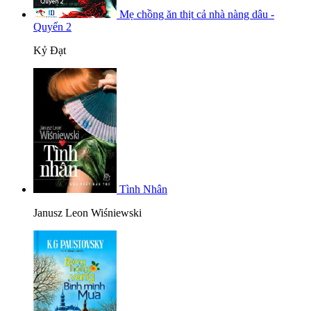
Mẹ chồng ăn thịt cả nhà nàng dâu -
Quyển 2
Kỷ Đạt
Tình Nhân
Janusz Leon Wiśniewski