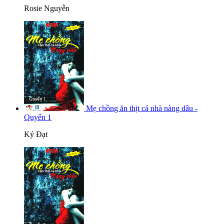
Rosie Nguyễn
Mẹ chồng ăn thịt cả nhà nàng dâu -
Quyển 1
Kỷ Đạt