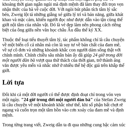
khoảng thời gian ngắn ngủi mà định mệnh đã làm thay đổi trọn vẹn
nhận thức của bà về cuộc đời. Với ngòi bút phân tích tâm lý sắc
bén, Zweig lột tả những giằng xé giữa lý trí và bản năng, giữa khát
khao và mặc cảm, khiến người đọc như được dẫn vào tận cùng thế
giới nội tâm của nhân vật. Đó là vẻ đẹp làm nên phong cách riêng
biệt của ông giữa nền văn học châu Âu đầu thế kỷ XX.
Thuộc thể loại tiểu thuyết tâm lý, tác phẩm không chỉ là câu chuyện
về một biến cố cá nhân mà còn là suy tư về bản chất của đam mê,
về sự cô đơn và những khoảnh khắc con người dám sống thật với
chính mình. Chính chiều sâu nhân bản ấy đã giúp
24 giờ trong đời
một người đàn bà
vượt qua thử thách của thời gian, trở thành áng
văn được yêu mến và nhắc nhớ ở nhiều thế hệ độc giả trên khắp thế
giới.
Lời tựa
Đôi khi cả một đời người có thể được định đoạt chỉ trong vỏn vẹn
một ngày.
"24 giờ trong đời một người đàn bà"
của Stefan Zweig
là câu chuyện về một khoảnh khắc như thế, khi số phận bất chợt rẽ
ngang và cuốn trọn một tâm hồn vào cơn xoáy của đam mê và định
mệnh.
Trong từng trang viết, Zweig dẫn ta đi qua những cung bậc cảm xúc