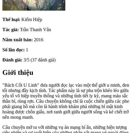
Thể loại:
Kiếm Hiệp
Tác giả:
Trần Thanh Vân
Năm xuất bản:
2016
Số lần đọc:
1
Đánh giá:
3/5 (37 đánh giá)
Giới thiệu
"Bách Cốt U Linh" đưa người đọc lạc vào một thế giới u minh, đen
tối nhưng đầy kịch tính. Tác phẩm này là sự pha trộn khéo léo giữa
yếu tố võ hiệp truyền thống và những tình tiết ly kỳ, mang màu sắc
thần bí, rùng rợn. Câu chuyện không chỉ là cuộc chiến giữa các phe
phái giang hồ mà còn là hành trình khám phá những bí mật kinh
hoàng được chôn giấu, nơi ranh giới giữa người sống và kẻ chết trở
nên mong manh.
Câu chuyện mở ra với những vụ án mạng bí ẩn, những hiện tượng
siêu nhiên và sự xuất hiện của những nhân vật mang vẻ ngoài đáng