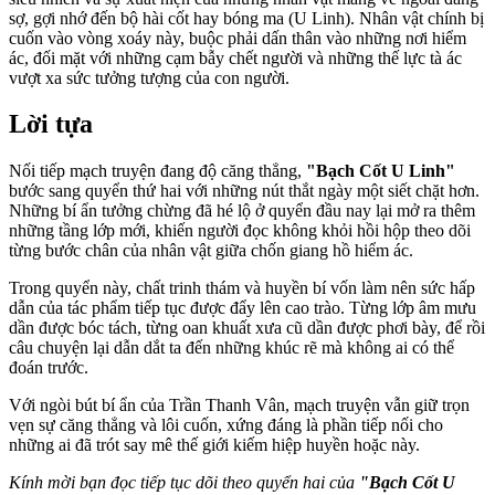
sợ, gợi nhớ đến bộ hài cốt hay bóng ma (U Linh). Nhân vật chính bị
cuốn vào vòng xoáy này, buộc phải dấn thân vào những nơi hiểm
ác, đối mặt với những cạm bẫy chết người và những thế lực tà ác
vượt xa sức tưởng tượng của con người.
Lời tựa
Nối tiếp mạch truyện đang độ căng thẳng,
"Bạch Cốt U Linh"
bước sang quyển thứ hai với những nút thắt ngày một siết chặt hơn.
Những bí ẩn tưởng chừng đã hé lộ ở quyển đầu nay lại mở ra thêm
những tầng lớp mới, khiến người đọc không khỏi hồi hộp theo dõi
từng bước chân của nhân vật giữa chốn giang hồ hiểm ác.
Trong quyển này, chất trinh thám và huyền bí vốn làm nên sức hấp
dẫn của tác phẩm tiếp tục được đẩy lên cao trào. Từng lớp âm mưu
dần được bóc tách, từng oan khuất xưa cũ dần được phơi bày, để rồi
câu chuyện lại dẫn dắt ta đến những khúc rẽ mà không ai có thể
đoán trước.
Với ngòi bút bí ẩn của Trần Thanh Vân, mạch truyện vẫn giữ trọn
vẹn sự căng thẳng và lôi cuốn, xứng đáng là phần tiếp nối cho
những ai đã trót say mê thế giới kiếm hiệp huyền hoặc này.
Kính mời bạn đọc tiếp tục dõi theo quyển hai của
"Bạch Cốt U