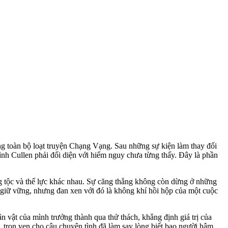
ng toàn bộ loạt truyện Chạng Vạng. Sau những sự kiện làm thay đổi
nh Cullen phải đối diện với hiểm nguy chưa từng thấy. Đây là phần
ng tộc và thế lực khác nhau. Sự căng thẳng không còn dừng ở những
c giữ vững, nhưng đan xen với đó là không khí hồi hộp của một cuộc
n vật của mình trưởng thành qua thử thách, khẳng định giá trị của
 trọn vẹn cho câu chuyện tình đã làm say lòng biết bao người hâm