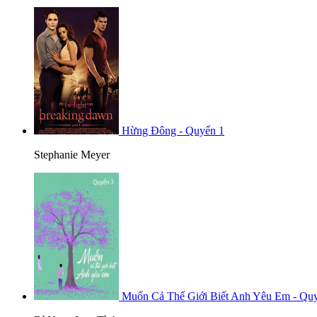
Hừng Đông - Quyển 1
Stephanie Meyer
Muốn Cả Thế Giới Biết Anh Yêu Em - Qu