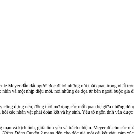
ie Meyer dẫn dắt người đọc đi tới những nút thắt quan trọng nhất tro
hìn và một nhịp điệu mới, nơi những đe dọa từ bên ngoài buộc gia đì
à dày công dựng nên, đồng thời mở rộng các mối quan hệ giữa những dò
 hỏi các nhân vật phải đoàn kết và hy sinh. Yếu tố ngôn tình vẫn đượ
 mạn và kịch tính, giữa tình yêu và trách nhiệm. Meyer để cho các nhâ
h,
Hừng Đông
Quyển 2 mang đến cho độc giả một cái kết giàu cảm xúc,