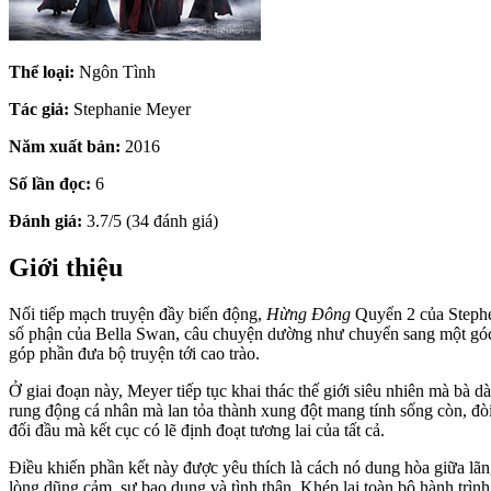
Thể loại:
Ngôn Tình
Tác giả:
Stephanie Meyer
Năm xuất bản:
2016
Số lần đọc:
6
Đánh giá:
3.7/5 (34 đánh giá)
Giới thiệu
Nối tiếp mạch truyện đầy biến động,
Hừng Đông
Quyển 2 của Stephen
số phận của Bella Swan, câu chuyện dường như chuyển sang một góc n
góp phần đưa bộ truyện tới cao trào.
Ở giai đoạn này, Meyer tiếp tục khai thác thế giới siêu nhiên mà b
rung động cá nhân mà lan tỏa thành xung đột mang tính sống còn, đòi
đối đầu mà kết cục có lẽ định đoạt tương lai của tất cả.
Điều khiến phần kết này được yêu thích là cách nó dung hòa giữa lãng
lòng dũng cảm, sự bao dung và tình thân. Khép lại toàn bộ hành trìn