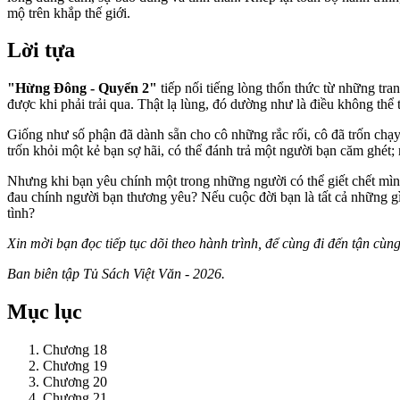
mộ trên khắp thế giới.
Lời tựa
"Hừng Đông - Quyển 2"
tiếp nối tiếng lòng thổn thức từ những tra
được khi phải trải qua. Thật lạ lùng, đó dường như là điều không thể t
Giống như số phận đã dành sẵn cho cô những rắc rối, cô đã trốn chạy 
trốn khỏi một kẻ bạn sợ hãi, có thể đánh trả một người bạn căm ghét
Nhưng khi bạn yêu chính một trong những người có thể giết chết mình
đau chính người bạn thương yêu? Nếu cuộc đời bạn là tất cả những gì
tình?
Xin mời bạn đọc tiếp tục dõi theo hành trình, để cùng đi đến tận cù
Ban biên tập Tủ Sách Việt Văn - 2026.
Mục lục
Chương 18
Chương 19
Chương 20
Chương 21