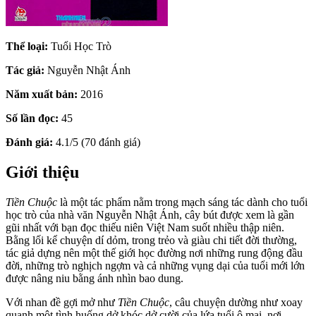
Thể loại:
Tuổi Học Trò
Tác giả:
Nguyễn Nhật Ánh
Năm xuất bản:
2016
Số lần đọc:
45
Đánh giá:
4.1/5 (70 đánh giá)
Giới thiệu
Tiền Chuộc
là một tác phẩm nằm trong mạch sáng tác dành cho tuổi
học trò của nhà văn Nguyễn Nhật Ánh, cây bút được xem là gần
gũi nhất với bạn đọc thiếu niên Việt Nam suốt nhiều thập niên.
Bằng lối kể chuyện dí dỏm, trong trẻo và giàu chi tiết đời thường,
tác giả dựng nên một thế giới học đường nơi những rung động đầu
đời, những trò nghịch ngợm và cả những vụng dại của tuổi mới lớn
được nâng niu bằng ánh nhìn bao dung.
Với nhan đề gợi mở như
Tiền Chuộc
, câu chuyện dường như xoay
quanh một tình huống dở khóc dở cười của lứa tuổi ô mai, nơi