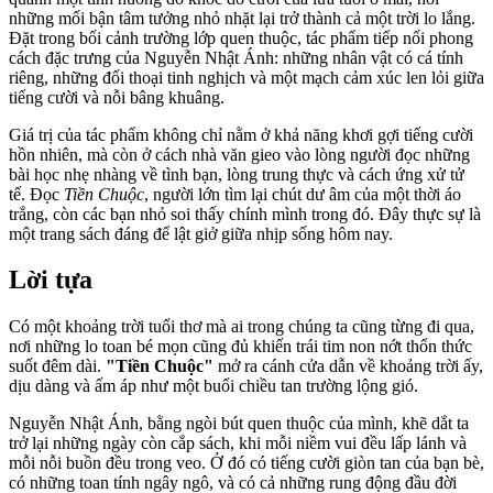
những mối bận tâm tưởng nhỏ nhặt lại trở thành cả một trời lo lắng.
Đặt trong bối cảnh trường lớp quen thuộc, tác phẩm tiếp nối phong
cách đặc trưng của Nguyễn Nhật Ánh: những nhân vật có cá tính
riêng, những đối thoại tinh nghịch và một mạch cảm xúc len lỏi giữa
tiếng cười và nỗi bâng khuâng.
Giá trị của tác phẩm không chỉ nằm ở khả năng khơi gợi tiếng cười
hồn nhiên, mà còn ở cách nhà văn gieo vào lòng người đọc những
bài học nhẹ nhàng về tình bạn, lòng trung thực và cách ứng xử tử
tế. Đọc
Tiền Chuộc
, người lớn tìm lại chút dư âm của một thời áo
trắng, còn các bạn nhỏ soi thấy chính mình trong đó. Đây thực sự là
một trang sách đáng để lật giở giữa nhịp sống hôm nay.
Lời tựa
Có một khoảng trời tuổi thơ mà ai trong chúng ta cũng từng đi qua,
nơi những lo toan bé mọn cũng đủ khiến trái tim non nớt thổn thức
suốt đêm dài.
"Tiền Chuộc"
mở ra cánh cửa dẫn về khoảng trời ấy,
dịu dàng và ấm áp như một buổi chiều tan trường lộng gió.
Nguyễn Nhật Ánh, bằng ngòi bút quen thuộc của mình, khẽ dắt ta
trở lại những ngày còn cắp sách, khi mỗi niềm vui đều lấp lánh và
mỗi nỗi buồn đều trong veo. Ở đó có tiếng cười giòn tan của bạn bè,
có những toan tính ngây ngô, và có cả những rung động đầu đời