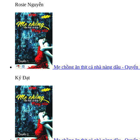
Rosie Nguyễn
Mẹ chồng ăn thịt cả nhà nàng dâu - Quyển 
Kỷ Đạt