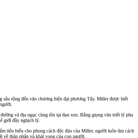
g sâu rộng đến văn chương hiện đại phương Tây. Miller được biết
người.
đường và địa ngục cùng tồn tại đan xen. Bằng giọng văn triết lý pha
ế giới đầy nghịch lý.
m tiêu biểu cho phong cách độc đáo của Miller, người luôn tìm cách
ất về thân phận và khát vọng của con người.