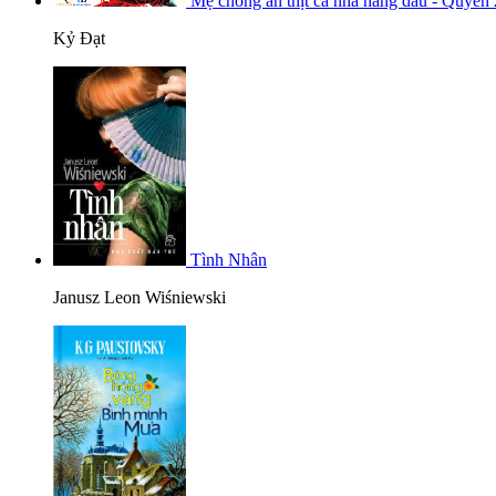
Mẹ chồng ăn thịt cả nhà nàng dâu - Quyển 
Kỷ Đạt
Tình Nhân
Janusz Leon Wiśniewski