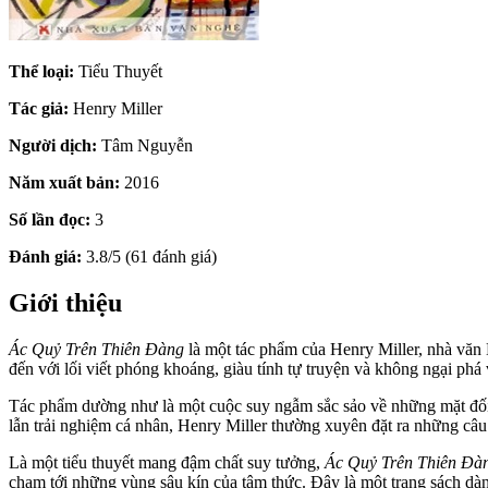
Thể loại:
Tiểu Thuyết
Tác giả:
Henry Miller
Người dịch:
Tâm Nguyễn
Năm xuất bản:
2016
Số lần đọc:
3
Đánh giá:
3.8/5 (61 đánh giá)
Giới thiệu
Ác Quỷ Trên Thiên Đàng
là một tác phẩm của Henry Miller, nhà văn 
đến với lối viết phóng khoáng, giàu tính tự truyện và không ngại p
Tác phẩm dường như là một cuộc suy ngẫm sắc sảo về những mặt đối lập
lẫn trải nghiệm cá nhân, Henry Miller thường xuyên đặt ra những câu h
Là một tiểu thuyết mang đậm chất suy tưởng,
Ác Quỷ Trên Thiên Đà
chạm tới những vùng sâu kín của tâm thức. Đây là một trang sách dà