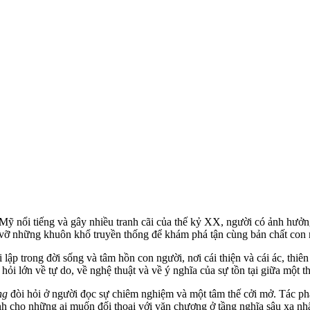
Mỹ nổi tiếng và gây nhiều tranh cãi của thế kỷ XX, người có ảnh hưởn
há vỡ những khuôn khổ truyền thống để khám phá tận cùng bản chất con 
 trong đời sống và tâm hồn con người, nơi cái thiện và cái ác, thiên 
ỏi lớn về tự do, về nghệ thuật và về ý nghĩa của sự tồn tại giữa một th
ng
đòi hỏi ở người đọc sự chiêm nghiệm và một tâm thế cởi mở. Tác phẩ
nh cho những ai muốn đối thoại với văn chương ở tầng nghĩa sâu xa nh