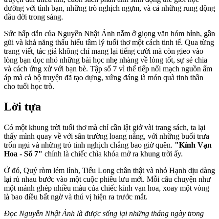
đường với tình bạn, những trò nghịch ngợm, và cả những rung động
đầu đời trong sáng.
Sức hấp dẫn của Nguyễn Nhật Ánh nằm ở giọng văn hóm hỉnh, gần
gũi và khả năng thấu hiểu tâm lý tuổi thơ một cách tinh tế. Qua từng
trang viết, tác giả không chỉ mang lại tiếng cười mà còn gieo vào
lòng bạn đọc nhỏ những bài học nhẹ nhàng về lòng tốt, sự sẻ chia
và cách ứng xử với bạn bè. Tập số 7 vì thế tiếp nối mạch nguồn ấm
áp mà cả bộ truyện đã tạo dựng, xứng đáng là món quà tinh thần
cho tuổi học trò.
Lời tựa
Có một khung trời tuổi thơ mà chỉ cần lật giở vài trang sách, ta lại
thấy mình quay về với sân trường loang nắng, với những buổi trưa
trốn ngủ và những trò tinh nghịch chẳng bao giờ quên.
"Kính Vạn
Hoa - Số 7"
chính là chiếc chìa khóa mở ra khung trời ấy.
Ở đó, Quý ròm lém lỉnh, Tiểu Long chân thật và nhỏ Hạnh dịu dàng
lại rủ nhau bước vào một cuộc phiêu lưu mới. Mỗi câu chuyện như
một mảnh ghép nhiều màu của chiếc kính vạn hoa, xoay một vòng
là bao điều bất ngờ và thú vị hiện ra trước mắt.
Đọc Nguyễn Nhật Ánh là được sống lại những tháng ngày trong