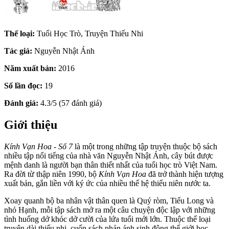
Thể loại:
Tuổi Học Trò, Truyện Thiếu Nhi
Tác giả:
Nguyễn Nhật Ánh
Năm xuất bản:
2016
Số lần đọc:
19
Đánh giá:
4.3/5 (57 đánh giá)
Giới thiệu
Kính Vạn Hoa - Số 7
là một trong những tập truyện thuộc bộ sách
nhiều tập nổi tiếng của nhà văn Nguyễn Nhật Ánh, cây bút được
mệnh danh là người bạn thân thiết nhất của tuổi học trò Việt Nam.
Ra đời từ thập niên 1990, bộ
Kính Vạn Hoa
đã trở thành hiện tượng
xuất bản, gắn liền với ký ức của nhiều thế hệ thiếu niên nước ta.
Xoay quanh bộ ba nhân vật thân quen là Quý ròm, Tiểu Long và
nhỏ Hạnh, mỗi tập sách mở ra một câu chuyện độc lập với những
tình huống dở khóc dở cười của lứa tuổi mới lớn. Thuộc thể loại
truyện dài thiếu nhi, cuốn sách phản ánh sinh động thế giới học