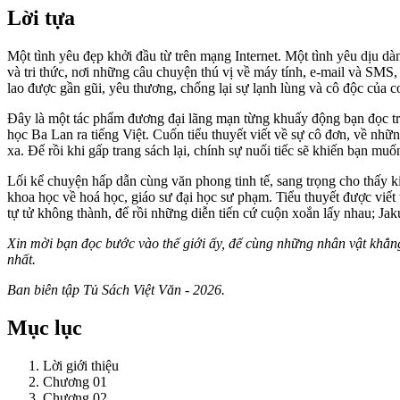
Lời tựa
Một tình yêu đẹp khởi đầu từ trên mạng Internet. Một tình yêu dịu dà
và tri thức, nơi những câu chuyện thú vị về máy tính, e-mail và SMS
lao được gần gũi, yêu thương, chống lại sự lạnh lùng và cô độc của co
Đây là một tác phẩm đương đại lãng mạn từng khuấy động bạn đọc t
học Ba Lan ra tiếng Việt. Cuốn tiểu thuyết viết về sự cô đơn, về nhữ
xa. Để rồi khi gấp trang sách lại, chính sự nuối tiếc sẽ khiến bạn muố
Lối kể chuyện hấp dẫn cùng văn phong tinh tế, sang trọng cho thấy ki
khoa học về hoá học, giáo sư đại học sư phạm. Tiểu thuyết được viết 
tự tử không thành, để rồi những diễn tiến cứ cuộn xoắn lấy nhau; Jak
Xin mời bạn đọc bước vào thế giới ấy, để cùng những nhân vật khẳng 
nhất.
Ban biên tập Tủ Sách Việt Văn - 2026.
Mục lục
Lời giới thiệu
Chương 01
Chương 02