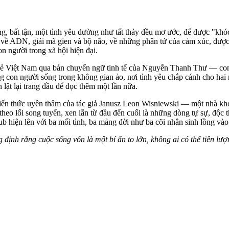
ng, bất tận, một tình yêu dường như tất thảy đều mơ ước, để được "khó
, về ADN, giải mã gien và bộ não, về những phân tử của cảm xúc, được
n người trong xã hội hiện đại.
rẻ Việt Nam qua bản chuyển ngữ tinh tế của Nguyễn Thanh Thư — con
ng con người sống trong không gian ảo, nơi tình yêu chắp cánh cho hai n
n lật lại trang đầu để đọc thêm một lần nữa.
ến thức uyên thâm của tác giả Janusz Leon Wisniewski — một nhà khoa họ
theo lối song tuyến, xen lẫn từ đầu đến cuối là những dòng tự sự, độc
ub hiện lên với ba mối tình, ba mảng đời như ba cõi nhân sinh lồng và
định rằng cuộc sống vốn là một bí ẩn to lớn, không ai có thể tiên lư