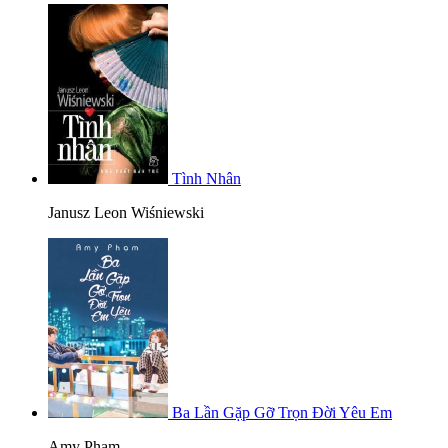
Tình Nhân
Janusz Leon Wiśniewski
Ba Lần Gặp Gỡ Trọn Đời Yêu Em
Amy Phạm