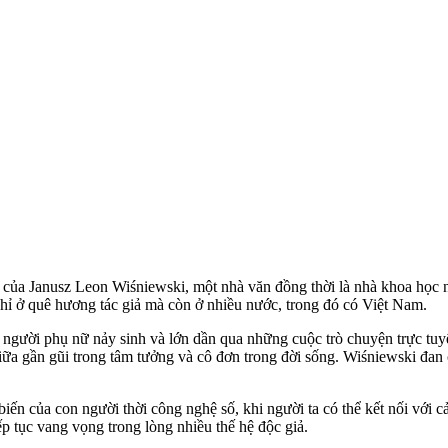
ng của Janusz Leon Wiśniewski, một nhà văn đồng thời là nhà khoa học n
chỉ ở quê hương tác giả mà còn ở nhiều nước, trong đó có Việt Nam.
ười phụ nữ nảy sinh và lớn dần qua những cuộc trò chuyện trực tuyến.
iữa gần gũi trong tâm tưởng và cô đơn trong đời sống. Wiśniewski đan 
ến của con người thời công nghệ số, khi người ta có thể kết nối với cả 
ếp tục vang vọng trong lòng nhiều thế hệ độc giả.