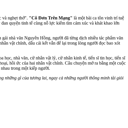
c và nghẹt thở".
"Cô Đơn Trên Mạng"
là một bài ca tôn vinh trí tuệ
 đan quyện tinh tế cùng nỗ lực kiếm tìm cảm xúc và khát khao lớn
 gái nhà văn Nguyên Hồng, người đã từng dịch nhiều tác phẩm văn
hân vật chính, dẫu cái kết vẫn để lại trong lòng người đọc bao xót
c, nhà văn, cử nhân vật lý, cử nhân kinh tế, tiến sĩ tin học, tiến sĩ
 thoại, hồi ức của hai nhân vật chính. Câu chuyện mở ra bằng một cuộc
o nhau trong một kiếp người.
ợng những gì của tương lai, ngay cả những người thông minh tài giỏi