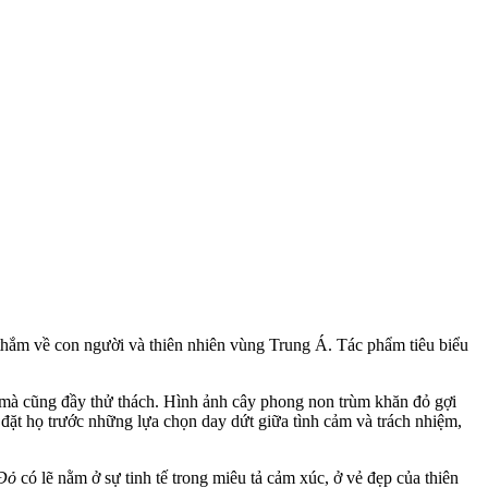
 thắm về con người và thiên nhiên vùng Trung Á. Tác phẩm tiêu biểu
p mà cũng đầy thử thách. Hình ảnh cây phong non trùm khăn đỏ gợi
đặt họ trước những lựa chọn day dứt giữa tình cảm và trách nhiệm,
Đỏ
có lẽ nằm ở sự tinh tế trong miêu tả cảm xúc, ở vẻ đẹp của thiên