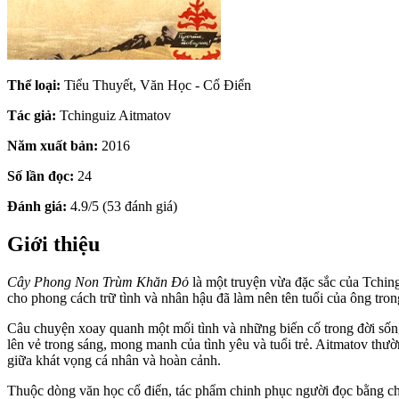
Thể loại:
Tiểu Thuyết, Văn Học - Cổ Điển
Tác giả:
Tchinguiz Aitmatov
Năm xuất bản:
2016
Số lần đọc:
24
Đánh giá:
4.9/5 (53 đánh giá)
Giới thiệu
Cây Phong Non Trùm Khăn Đỏ
là một truyện vừa đặc sắc của Tchin
cho phong cách trữ tình và nhân hậu đã làm nên tên tuổi của ông tron
Câu chuyện xoay quanh một mối tình và những biến cố trong đời sống
lên vẻ trong sáng, mong manh của tình yêu và tuổi trẻ. Aitmatov thư
giữa khát vọng cá nhân và hoàn cảnh.
Thuộc dòng văn học cổ điển, tác phẩm chinh phục người đọc bằng chấ