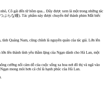
uỷ nhỏ, Cô gái đến từ hôm qua... Đây được xem là một trong những tác
tomi (つぶらな瞳). Tác phẩm này được chuyển thể thành phim Mắt biếc
h, tỉnh Quảng Nam, cũng chính là nguyên quán của tác giả. Lớn lên
ần lớn lên thành tình yêu thầm lặng của Ngạn dành cho Hà Lan, một
 không cưỡng nổi cám dỗ của cuộc sống xa hoa nơi đô thị và ngã vào
u Ngạn mong mỏi hơn cả chỉ là hạnh phúc của Hà Lan.
n.