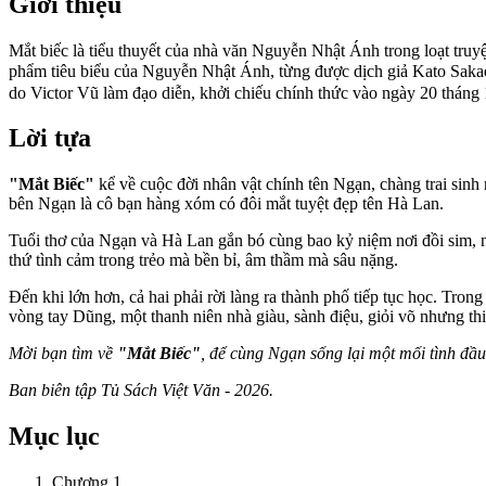
Giới thiệu
Mắt biếc là tiểu thuyết của nhà văn Nguyễn Nhật Ánh trong loạt truy
phẩm tiêu biểu của Nguyễn Nhật Ánh, từng được dịch giả Kato Saka
do Victor Vũ làm đạo diễn, khởi chiếu chính thức vào ngày 20 tháng
Lời tựa
"Mắt Biếc"
kể về cuộc đời nhân vật chính tên Ngạn, chàng trai sin
bên Ngạn là cô bạn hàng xóm có đôi mắt tuyệt đẹp tên Hà Lan.
Tuổi thơ của Ngạn và Hà Lan gắn bó cùng bao kỷ niệm nơi đồi sim, nơ
thứ tình cảm trong trẻo mà bền bỉ, âm thầm mà sâu nặng.
Đến khi lớn hơn, cả hai phải rời làng ra thành phố tiếp tục học. Tr
vòng tay Dũng, một thanh niên nhà giàu, sành điệu, giỏi võ nhưng 
Mời bạn tìm về
"Mắt Biếc"
, để cùng Ngạn sống lại một mối tình đầ
Ban biên tập Tủ Sách Việt Văn - 2026.
Mục lục
Chương 1