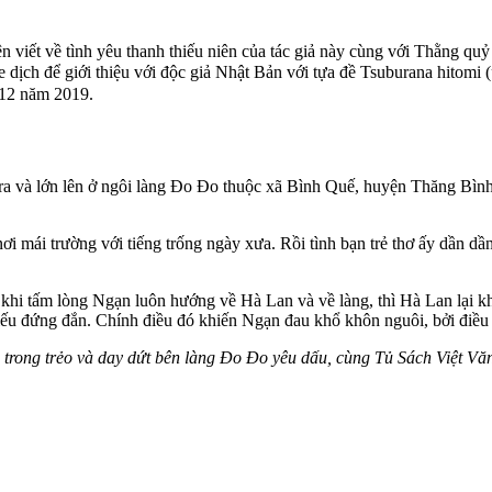
ện viết về tình yêu thanh thiếu niên của tác giả này cùng với Thằng q
e dịch để giới thiệu với độc giả Nhật Bản với tựa đề Tsuburana hi
 12 năm 2019.
h ra và lớn lên ở ngôi làng Đo Đo thuộc xã Bình Quế, huyện Thăng Bìn
i mái trường với tiếng trống ngày xưa. Rồi tình bạn trẻ thơ ấy dần d
ong khi tấm lòng Ngạn luôn hướng về Hà Lan và về làng, thì Hà Lan lại
thiếu đứng đắn. Chính điều đó khiến Ngạn đau khổ khôn nguôi, bởi điề
u trong trẻo và day dứt bên làng Đo Đo yêu dấu, cùng Tủ Sách Việt Vă