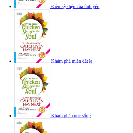
Điều kỳ diệu của tình yêu
Khám phá miền đất lạ
Khám phá cuộc sống