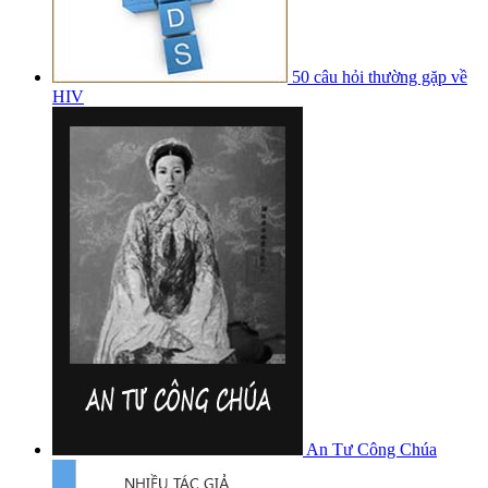
50 câu hỏi thường gặp về
HIV
An Tư Công Chúa