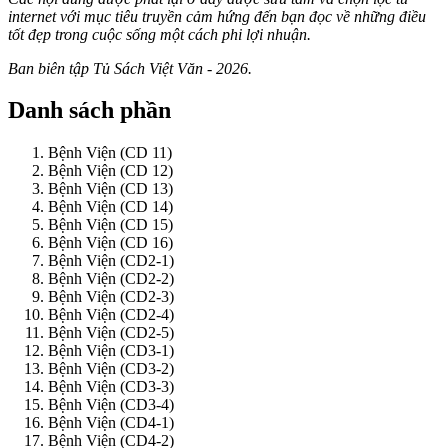
internet với mục tiêu truyền cảm hứng đến bạn đọc về những điều
tốt đẹp trong cuộc sống một cách phi lợi nhuận.
Ban biên tập Tủ Sách Việt Văn - 2026.
Danh sách phần
Bệnh Viện (CD 11)
Bệnh Viện (CD 12)
Bệnh Viện (CD 13)
Bệnh Viện (CD 14)
Bệnh Viện (CD 15)
Bệnh Viện (CD 16)
Bệnh Viện (CD2-1)
Bệnh Viện (CD2-2)
Bệnh Viện (CD2-3)
Bệnh Viện (CD2-4)
Bệnh Viện (CD2-5)
Bệnh Viện (CD3-1)
Bệnh Viện (CD3-2)
Bệnh Viện (CD3-3)
Bệnh Viện (CD3-4)
Bệnh Viện (CD4-1)
Bệnh Viện (CD4-2)