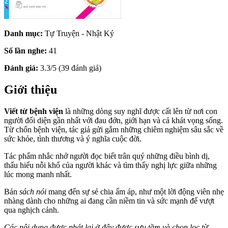
Danh mục:
Tự Truyện - Nhật Ký
Số lần nghe:
41
Đánh giá:
3.3/5 (39 đánh giá)
Giới thiệu
Viết từ bệnh viện
là những dòng suy nghĩ được cất lên từ nơi con
người đối diện gần nhất với đau đớn, giới hạn và cả khát vọng sống.
Từ chốn bệnh viện, tác giả gửi gắm những chiêm nghiệm sâu sắc về
sức khỏe, tình thương và ý nghĩa cuộc đời.
Tác phẩm nhắc nhở người đọc biết trân quý những điều bình dị,
thấu hiểu nỗi khổ của người khác và tìm thấy nghị lực giữa những
lúc mong manh nhất.
Bản
sách nói
mang đến sự sẻ chia ấm áp, như một lời động viên nhẹ
nhàng dành cho những ai đang cần niềm tin và sức mạnh để vượt
qua nghịch cảnh.
Các nội dung được phát lại ở đây được sưu tầm và chọn lọc từ