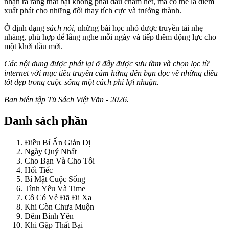
nhận ra rằng thất bại không phải dấu chấm hết, mà có thể là điểm
xuất phát cho những đổi thay tích cực và trưởng thành.
Ở định dạng
sách nói
, những bài học nhỏ được truyền tải nhẹ
nhàng, phù hợp để lắng nghe mỗi ngày và tiếp thêm động lực cho
một khởi đầu mới.
Các nội dung được phát lại ở đây được sưu tầm và chọn lọc từ
internet với mục tiêu truyền cảm hứng đến bạn đọc về những điều
tốt đẹp trong cuộc sống một cách phi lợi nhuận.
Ban biên tập Tủ Sách Việt Văn - 2026.
Danh sách phần
Điều Bí Ẩn Giản Dị
Ngày Quý Nhất
Cho Bạn Và Cho Tôi
Hối Tiếc
Bí Mật Cuộc Sống
Tình Yêu Và Time
Cô Có Vẻ Đã Đi Xa
Khi Còn Chưa Muộn
Đêm Bình Yên
Khi Gặp Thất Bại