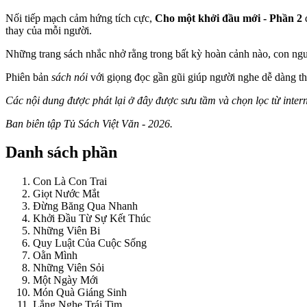
Nối tiếp mạch cảm hứng tích cực,
Cho một khởi đầu mới - Phần 2
thay của mỗi người.
Những trang sách nhắc nhở rằng trong bất kỳ hoàn cảnh nào, con người
Phiên bản
sách nói
với giọng đọc gần gũi giúp người nghe dễ dàng th
Các nội dung được phát lại ở đây được sưu tầm và chọn lọc từ inter
Ban biên tập Tủ Sách Việt Văn - 2026.
Danh sách phần
Con Là Con Trai
Giọt Nước Mắt
Đừng Băng Qua Nhanh
Khởi Đầu Từ Sự Kết Thúc
Những Viên Bi
Quy Luật Của Cuộc Sống
Oằn Mình
Những Viên Sỏi
Một Ngày Mới
Món Quà Giáng Sinh
Lắng Nghe Trái Tim