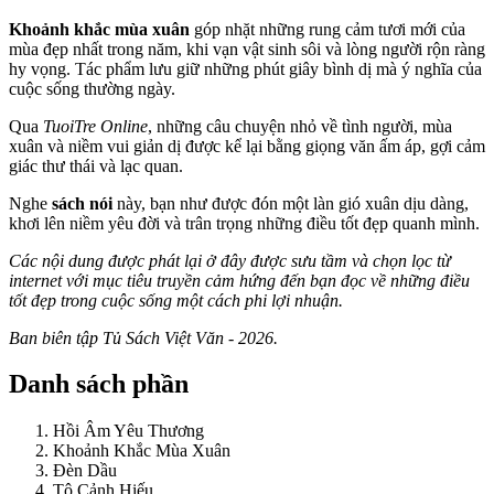
Khoảnh khắc mùa xuân
góp nhặt những rung cảm tươi mới của
mùa đẹp nhất trong năm, khi vạn vật sinh sôi và lòng người rộn ràng
hy vọng. Tác phẩm lưu giữ những phút giây bình dị mà ý nghĩa của
cuộc sống thường ngày.
Qua
TuoiTre Online
, những câu chuyện nhỏ về tình người, mùa
xuân và niềm vui giản dị được kể lại bằng giọng văn ấm áp, gợi cảm
giác thư thái và lạc quan.
Nghe
sách nói
này, bạn như được đón một làn gió xuân dịu dàng,
khơi lên niềm yêu đời và trân trọng những điều tốt đẹp quanh mình.
Các nội dung được phát lại ở đây được sưu tầm và chọn lọc từ
internet với mục tiêu truyền cảm hứng đến bạn đọc về những điều
tốt đẹp trong cuộc sống một cách phi lợi nhuận.
Ban biên tập Tủ Sách Việt Văn - 2026.
Danh sách phần
Hồi Âm Yêu Thương
Khoảnh Khắc Mùa Xuân
Đèn Dầu
Tô Cảnh Hiếu