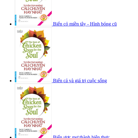
Biển cỏ miền tây - Hình bóng cũ
Biển cả và giá trị cuộc sống
Biến ươc mơ thành hiện thực