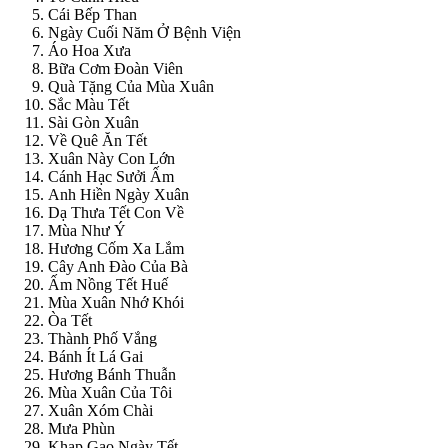
Cái Bếp Than
Ngày Cuối Năm Ở Bệnh Viện
Áo Hoa Xưa
Bữa Cơm Đoàn Viên
Quà Tặng Của Mùa Xuân
Sắc Màu Tết
Sài Gòn Xuân
Về Quê Ăn Tết
Xuân Này Con Lớn
Cánh Hạc Sưởi Ấm
Anh Hiền Ngày Xuân
Dạ Thưa Tết Con Về
Mùa Như Ý
Hương Cốm Xa Lắm
Cây Anh Đào Của Bà
Ấm Nồng Tết Huế
Mùa Xuân Nhớ Khói
Òa Tết
Thành Phố Vắng
Bánh Ít Lá Gai
Hương Bánh Thuẫn
Mùa Xuân Của Tôi
Xuân Xóm Chài
Mưa Phùn
Khạp Gạo Ngày Tết