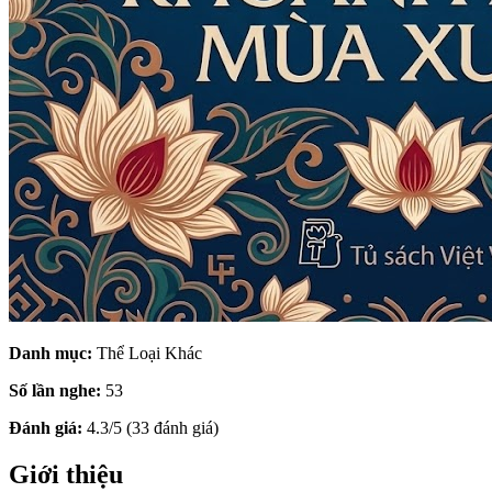
Danh mục:
Thể Loại Khác
Số lần nghe:
53
Đánh giá:
4.3/5 (33 đánh giá)
Giới thiệu