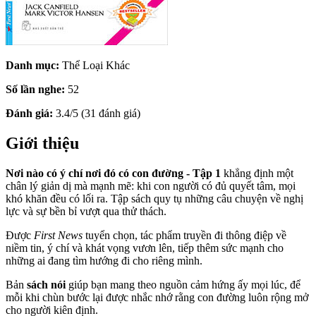
Danh mục:
Thể Loại Khác
Số lần nghe:
52
Đánh giá:
3.4/5 (31 đánh giá)
Giới thiệu
Nơi nào có ý chí nơi đó có con đường - Tập 1
khẳng định một
chân lý giản dị mà mạnh mẽ: khi con người có đủ quyết tâm, mọi
khó khăn đều có lối ra. Tập sách quy tụ những câu chuyện về nghị
lực và sự bền bỉ vượt qua thử thách.
Được
First News
tuyển chọn, tác phẩm truyền đi thông điệp về
niềm tin, ý chí và khát vọng vươn lên, tiếp thêm sức mạnh cho
những ai đang tìm hướng đi cho riêng mình.
Bản
sách nói
giúp bạn mang theo nguồn cảm hứng ấy mọi lúc, để
mỗi khi chùn bước lại được nhắc nhớ rằng con đường luôn rộng mở
cho người kiên định.