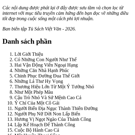
Các nội dung được phát lại ở đây được sưu tầm và chọn lọc từ
internet với mục tiêu truyền cảm hứng đến bạn đọc về những điều
tốt đẹp trong cuộc sống một cách phi lợi nhuận.
Ban biên tập Tủ Sách Việt Văn - 2026.
Danh sách phần
Lời Giới Thiệu
Có Những Con Người Như Thế
Hai Vận Động Viên Ngoại Hạng
Những Căn Nhà Hạnh Phúc
Chinh Phục Đường Đua Thế Giới
Những Lá Thư Hy Vọng
Thương Hiệu Lớn Từ Một Ý Tưởng Nhỏ
Như Một Phép Màu
Cậu Trò Nhỏ Và Sứ Mệnh Cao Cả
Ý Chí Của Một Cô Gái
Người Biến Địa Ngục Thành Thiên Đường
Người Phụ Nữ Dời Non Lấp Biển
Hương Vị Ngọt Ngào Của Thành Công
Lập Kế Hoạch Để Thành Công
Cuộc Bộ Hành Cao Cả