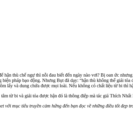
 hận thù chế ngự thì nỗi đau biết đến ngày nào vơi? Bị oan ức nhưng l
biện pháp bạo động. Nhưng Bụt đã dạy: “hận thù không thể giải tỏa đượ
m lấy và dung chứa được mọi loài. Nếu không có chất liệu từ bi thì hậ
n tâm từ bi và giải tỏa được hận đó là thông điệp mà tác giả Thích Nhấ
net với mục tiêu truyền cảm hứng đến bạn đọc về những điều tốt đẹp tr