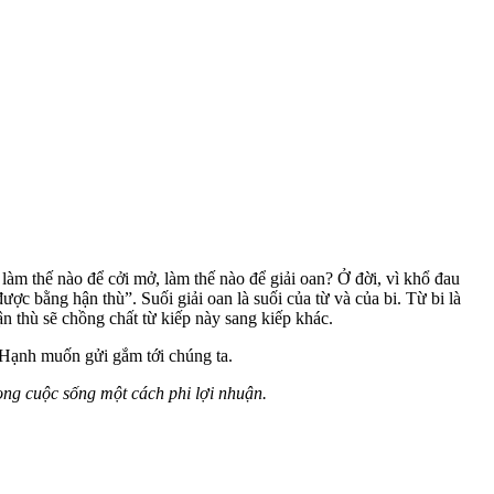
àm thế nào để cởi mở, làm thế nào để giải oan? Ở đời, vì khổ đau
c bằng hận thù”. Suối giải oan là suối của từ và của bi. Từ bi là
n thù sẽ chồng chất từ kiếp này sang kiếp khác.
t Hạnh muốn gửi gắm tới chúng ta.
ong cuộc sống một cách phi lợi nhuận.