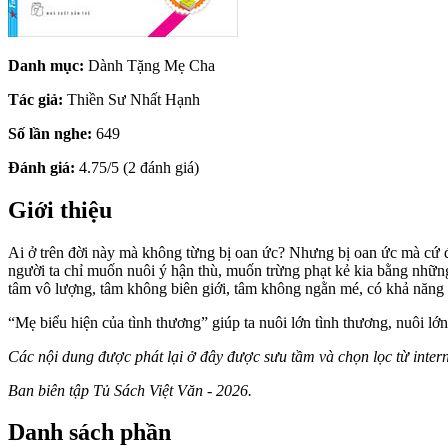
Danh mục:
Dành Tặng Mẹ Cha
Tác giả:
Thiền Sư Nhất Hạnh
Số lần nghe:
649
Đánh giá:
4.75/5 (2 đánh giá)
Giới thiệu
Ai ở trên đời này mà không từng bị oan ức? Nhưng bị oan ức mà cứ để
người ta chỉ muốn nuôi ý hận thù, muốn trừng phạt kẻ kia bằng những 
tâm vô lượng, tâm không biên giới, tâm không ngằn mé, có khả năng ô
“Mẹ biểu hiện của tình thương” giúp ta nuôi lớn tình thương, nuôi lớ
Các nội dung được phát lại ở đây được sưu tầm và chọn lọc từ inter
Ban biên tập Tủ Sách Việt Văn - 2026.
Danh sách phần