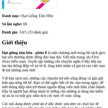
Danh mục:
Hạt Giống Tâm Hồn
Số lần nghe:
69
Đánh giá:
3.8/5 (33 đánh giá)
Giới thiệu
Hạt giống tâm hồn - phần 8
là một chương mới trong bộ sách gieo
hạt yêu thương được đông đảo bạn đọc Việt trân trọng, do
First
News
biên soạn. Tuyển tập những câu chuyện ngắn ở đây tiếp tục
lan tỏa thông điệp về sự tử tế, lòng kiên nhẫn và giá trị của việc trao
đi mà không toan tính.
Với bản sách nói, những câu chuyện trở nên sống động và gần gũi
hơn qua từng lời kể. Bạn có thể nghe bất cứ lúc nào trong ngày, để
mỗi thông điệp nhỏ trở thành nguồn động viên tinh thần chân thành.
Đây là người bạn đồng hành lý tưởng cho những ai đang tìm kiếm
sự an ủi và một góc nhìn tích cực hơn về cuộc sống.
Các nội dung được phát lại ở đây được sưu tầm và chọn lọc từ