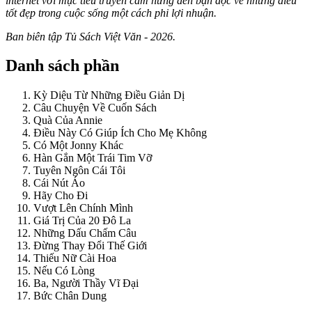
internet với mục tiêu truyền cảm hứng đến bạn đọc về những điều
tốt đẹp trong cuộc sống một cách phi lợi nhuận.
Ban biên tập Tủ Sách Việt Văn - 2026.
Danh sách phần
Kỳ Diệu Từ Những Điều Giản Dị
Câu Chuyện Về Cuốn Sách
Quà Của Annie
Điều Này Có Giúp Ích Cho Mẹ Không
Có Một Jonny Khác
Hàn Gắn Một Trái Tim Vỡ
Tuyên Ngôn Cái Tôi
Cái Nút Áo
Hãy Cho Đi
Vượt Lên Chính Mình
Giá Trị Của 20 Đô La
Những Dấu Chấm Câu
Đừng Thay Đổi Thế Giới
Thiếu Nữ Cài Hoa
Nếu Có Lòng
Ba, Người Thầy Vĩ Đại
Bức Chân Dung