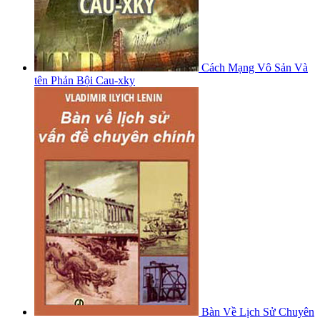
Cách Mạng Vô Sản Và
tên Phản Bội Cau-xky
Bàn Về Lịch Sử Chuyên