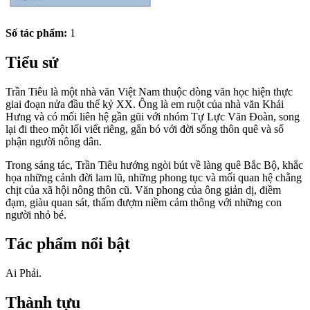
Số tác phẩm:
1
Tiểu sử
Trần Tiêu là một nhà văn Việt Nam thuộc dòng văn học hiện thực
giai đoạn nửa đầu thế kỷ XX. Ông là em ruột của nhà văn Khái
Hưng và có mối liên hệ gần gũi với nhóm Tự Lực Văn Đoàn, song
lại đi theo một lối viết riêng, gắn bó với đời sống thôn quê và số
phận người nông dân.
Trong sáng tác, Trần Tiêu hướng ngòi bút về làng quê Bắc Bộ, khắc
họa những cảnh đời lam lũ, những phong tục và mối quan hệ chằng
chịt của xã hội nông thôn cũ. Văn phong của ông giản dị, điềm
đạm, giàu quan sát, thấm đượm niềm cảm thông với những con
người nhỏ bé.
Tác phẩm nổi bật
Ai Phải.
Thành tựu