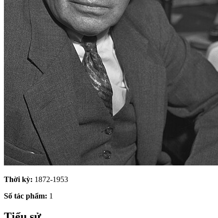
Thời kỳ:
1872-1953
Số tác phẩm:
1
Tiểu sử