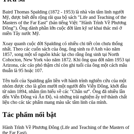
Baird Thomas Spalding (1872 - 1953) là nhà văn tâm linh người
Mỹ, được biết đến rộng rãi qua bộ sách "Life and Teaching of the
Masters of the Far East" (bản tiếng Việt: "Hành Trình Về Phương
Đông"). Ông dành phần lớn cuộc đời làm kỹ sư khai thác mỏ ở
miền Tây nước Mỹ.
Xoay quanh cuộc đời Spalding có nhiều chi tiết còn chưa thống
nhất. Theo các cuốn sách của ông, ông sinh ra ở Anh vào năm
1857, song một số nguồn khác lại cho rằng ông sinh tại North
Cohocton, New York vào năm 1872. Khi ông qua đời năm 1953 tại
Arizona, các cáo phó thậm chí còn ghi tuổi của ông một cách mâu
thuẫn là 95 hoặc 107.
Tên tuổi của Spalding gắn liền với hành trình nghiên cứu của một
nhóm được cho là gồm mười một người đến Viễn Đông, khởi đầu
từ năm 1894, nhằm tìm hiểu về các "Chân sư". Ông đã nhiều lần
đến Viễn Đông và Ấn Độ, và những trải nghiệm ấy trở thành chất
liệu cho các tác phẩm mang màu sắc tâm linh của mình.
Tác phẩm nổi bật
Hành Trình Về Phương Đông (Life and Teaching of the Masters of
the Far East).