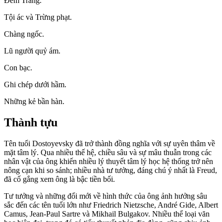
Đêm Trắng.
Tội ác và Trừng phạt.
Chàng ngốc.
Lũ người quỷ ám.
Con bạc.
Ghi chép dưới hầm.
Những kẻ bần hàn.
Thành tựu
Tên tuổi Dostoyevsky đã trở thành đồng nghĩa với sự uyên thâm về
mặt tâm lý. Qua nhiều thế hệ, chiều sâu và sự mâu thuẫn trong các
nhân vật của ông khiến nhiều lý thuyết tâm lý học hệ thống trở nên
nông cạn khi so sánh; nhiều nhà tư tưởng, đáng chú ý nhất là Freud,
đã cố gắng xem ông là bậc tiền bối.
Tư tưởng và những đổi mới về hình thức của ông ảnh hưởng sâu
sắc đến các tên tuổi lớn như Friedrich Nietzsche, André Gide, Albert
Camus, Jean-Paul Sartre và Mikhail Bulgakov. Nhiều thể loại văn