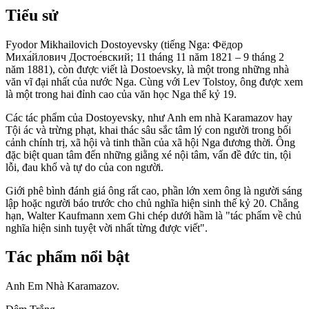
Tiểu sử
Fyodor Mikhailovich Dostoyevsky (tiếng Nga: Фёдор
Миха́йлович Достое́вский; 11 tháng 11 năm 1821 – 9 tháng 2
năm 1881), còn được viết là Dostoevsky, là một trong những nhà
văn vĩ đại nhất của nước Nga. Cùng với Lev Tolstoy, ông được xem
là một trong hai đỉnh cao của văn học Nga thế kỷ 19.
Các tác phẩm của Dostoyevsky, như Anh em nhà Karamazov hay
Tội ác và trừng phạt, khai thác sâu sắc tâm lý con người trong bối
cảnh chính trị, xã hội và tinh thần của xã hội Nga đương thời. Ông
đặc biệt quan tâm đến những giằng xé nội tâm, vấn đề đức tin, tội
lỗi, đau khổ và tự do của con người.
Giới phê bình đánh giá ông rất cao, phần lớn xem ông là người sáng
lập hoặc người báo trước cho chủ nghĩa hiện sinh thế kỷ 20. Chẳng
hạn, Walter Kaufmann xem Ghi chép dưới hầm là "tác phẩm về chủ
nghĩa hiện sinh tuyệt vời nhất từng được viết".
Tác phẩm nổi bật
Anh Em Nhà Karamazov.