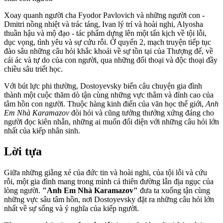
Xoay quanh người cha Fyodor Pavlovich và những người con -
Dmitri nồng nhiệt và trác táng, Ivan lý trí và hoài nghi, Alyosha
thuần hậu và mộ đạo - tác phẩm dựng lên một tấn kịch về tội lỗi,
dục vọng, tình yêu và sự cứu rỗi. Ở quyển 2, mạch truyện tiếp tục
đào sâu những câu hỏi khắc khoải về sự tồn tại của Thượng đế, về
cái ác và tự do của con người, qua những đối thoại và độc thoại đầy
chiều sâu triết học.
Với bút lực phi thường, Dostoyevsky biến câu chuyện gia đình
thành một cuộc thăm dò tận cùng những vực thẳm và đỉnh cao của
tâm hồn con người. Thuộc hàng kinh điển của văn học thế giới,
Anh
Em Nhà Karamazov
đòi hỏi và cũng tưởng thưởng xứng đáng cho
người đọc kiên nhẫn, những ai muốn đối diện với những câu hỏi lớn
nhất của kiếp nhân sinh.
Lời tựa
Giữa những giằng xé của đức tin và hoài nghi, của tội lỗi và cứu
rỗi, một gia đình mang trong mình cả thiên đường lẫn địa ngục của
lòng người.
"Anh Em Nhà Karamazov"
đưa ta xuống tận cùng
những vực sâu tâm hồn, nơi Dostoyevsky đặt ra những câu hỏi lớn
nhất về sự sống và ý nghĩa của kiếp người.