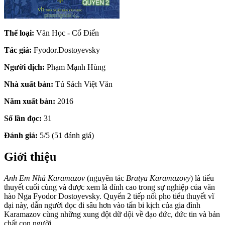
Thể loại:
Văn Học - Cổ Điển
Tác giả:
Fyodor.Dostoyevsky
Người dịch:
Phạm Mạnh Hùng
Nhà xuất bản:
Tú Sách Việt Văn
Năm xuất bản:
2016
Số lần đọc:
31
Đánh giá:
5/5 (51 đánh giá)
Giới thiệu
Anh Em Nhà Karamazov
(nguyên tác
Bratya Karamazovy
) là tiểu
thuyết cuối cùng và được xem là đỉnh cao trong sự nghiệp của văn
hào Nga Fyodor Dostoyevsky. Quyển 2 tiếp nối pho tiểu thuyết vĩ
đại này, dẫn người đọc đi sâu hơn vào tấn bi kịch của gia đình
Karamazov cùng những xung đột dữ dội về đạo đức, đức tin và bản
chất con người.