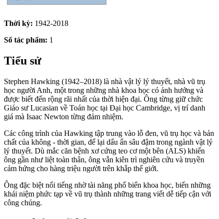
Thời kỳ:
1942-2018
Số tác phẩm:
1
Tiểu sử
Stephen Hawking (1942–2018) là nhà vật lý lý thuyết, nhà vũ trụ
học người Anh, một trong những nhà khoa học có ảnh hưởng và
được biết đến rộng rãi nhất của thời hiện đại. Ông từng giữ chức
Giáo sư Lucasian về Toán học tại Đại học Cambridge, vị trí danh
giá mà Isaac Newton từng đảm nhiệm.
Các công trình của Hawking tập trung vào lỗ đen, vũ trụ học và bản
chất của không - thời gian, để lại dấu ấn sâu đậm trong ngành vật lý
lý thuyết. Dù mắc căn bệnh xơ cứng teo cơ một bên (ALS) khiến
ông gần như liệt toàn thân, ông vẫn kiên trì nghiên cứu và truyền
cảm hứng cho hàng triệu người trên khắp thế giới.
Ông đặc biệt nổi tiếng nhờ tài năng phổ biến khoa học, biến những
khái niệm phức tạp về vũ trụ thành những trang viết dễ tiếp cận với
công chúng.