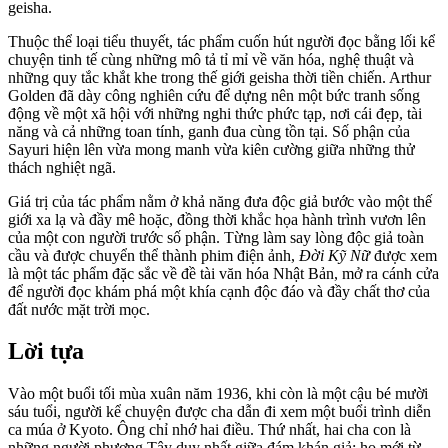
geisha.
Thuộc thể loại tiểu thuyết, tác phẩm cuốn hút người đọc bằng lối kể
chuyện tinh tế cùng những mô tả tỉ mỉ về văn hóa, nghệ thuật và
những quy tắc khắt khe trong thế giới geisha thời tiền chiến. Arthur
Golden đã dày công nghiên cứu để dựng nên một bức tranh sống
động về một xã hội với những nghi thức phức tạp, nơi cái đẹp, tài
năng và cả những toan tính, ganh đua cùng tồn tại. Số phận của
Sayuri hiện lên vừa mong manh vừa kiên cường giữa những thử
thách nghiệt ngã.
Giá trị của tác phẩm nằm ở khả năng đưa độc giả bước vào một thế
giới xa lạ và đầy mê hoặc, đồng thời khắc họa hành trình vươn lên
của một con người trước số phận. Từng làm say lòng độc giả toàn
cầu và được chuyển thể thành phim điện ảnh,
Đời Kỹ Nữ
được xem
là một tác phẩm đặc sắc về đề tài văn hóa Nhật Bản, mở ra cánh cửa
để người đọc khám phá một khía cạnh độc đáo và đầy chất thơ của
đất nước mặt trời mọc.
Lời tựa
Vào một buổi tối mùa xuân năm 1936, khi còn là một cậu bé mười
sáu tuổi, người kể chuyện được cha dẫn đi xem một buổi trình diễn
ca múa ở Kyoto. Ông chỉ nhớ hai điều. Thứ nhất, hai cha con là
những người phương Tây duy nhất giữa đám khán giả; họ mới từ