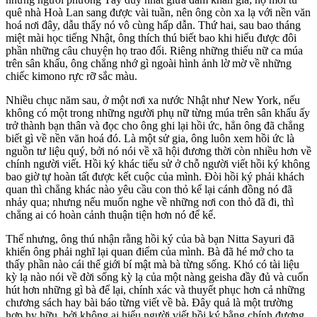
quê nhà Hoà Lan sang được vài tuần, nên ông còn xa lạ với nền văn
hoá nơi đây, dẫu thấy nó vô cùng hấp dẫn. Thứ hai, sau bao tháng
miệt mài học tiếng Nhật, ông thích thú biết bao khi hiểu được đôi
phần những câu chuyện họ trao đổi. Riêng những thiếu nữ ca múa
trên sân khấu, ông chẳng nhớ gì ngoài hình ảnh lờ mờ về những
chiếc kimono rực rỡ sắc màu.
Nhiều chục năm sau, ở một nơi xa nước Nhật như New York, nếu
không có một trong những người phụ nữ từng múa trên sân khấu ấy
trở thành bạn thân và đọc cho ông ghi lại hồi ức, hẳn ông đã chẳng
biết gì về nền văn hoá đó. Là một sử gia, ông luôn xem hồi ức là
nguồn tư liệu quý, bởi nó nói về xã hội đương thời còn nhiều hơn về
chính người viết. Hồi ký khác tiểu sử ở chỗ người viết hồi ký không
bao giờ tự hoàn tất được kết cuộc của mình. Đòi hồi ký phải khách
quan thì chẳng khác nào yêu cầu con thỏ kể lại cánh đồng nó đã
nhảy qua; nhưng nếu muốn nghe về những nơi con thỏ đã đi, thì
chẳng ai có hoàn cảnh thuận tiện hơn nó để kể.
Thế nhưng, ông thú nhận rằng hồi ký của bà bạn Nitta Sayuri đã
khiến ông phải nghĩ lại quan điểm của mình. Bà đã hé mở cho ta
thấy phần nào cái thế giới bí mật mà bà từng sống. Khó có tài liệu
kỳ lạ nào nói về đời sống kỳ lạ của một nàng geisha đầy đủ và cuốn
hút hơn những gì bà để lại, chính xác và thuyết phục hơn cả những
chương sách hay bài báo từng viết về bà. Đây quả là một trường
hợp hy hữu, bởi không ai hiểu người viết hồi ký bằng chính đương