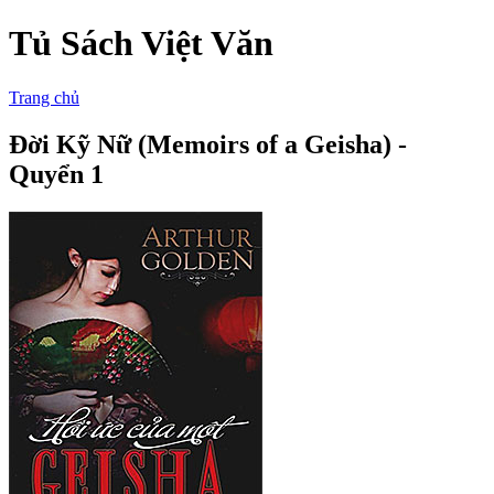
Tủ Sách Việt Văn
Trang chủ
Đời Kỹ Nữ (Memoirs of a Geisha) -
Quyển 1