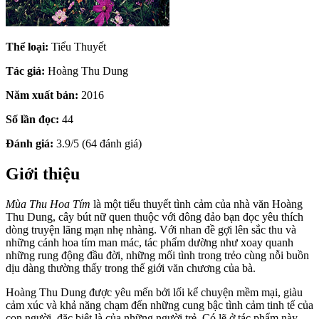
Thể loại:
Tiểu Thuyết
Tác giả:
Hoàng Thu Dung
Năm xuất bản:
2016
Số lần đọc:
44
Đánh giá:
3.9/5 (64 đánh giá)
Giới thiệu
Mùa Thu Hoa Tím
là một tiểu thuyết tình cảm của nhà văn Hoàng
Thu Dung, cây bút nữ quen thuộc với đông đảo bạn đọc yêu thích
dòng truyện lãng mạn nhẹ nhàng. Với nhan đề gợi lên sắc thu và
những cánh hoa tím man mác, tác phẩm dường như xoay quanh
những rung động đầu đời, những mối tình trong trẻo cùng nỗi buồn
dịu dàng thường thấy trong thế giới văn chương của bà.
Hoàng Thu Dung được yêu mến bởi lối kể chuyện mềm mại, giàu
cảm xúc và khả năng chạm đến những cung bậc tình cảm tinh tế của
con người, đặc biệt là của những người trẻ. Có lẽ ở tác phẩm này,