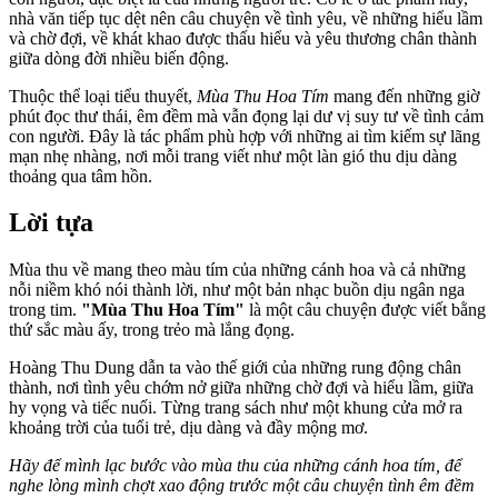
nhà văn tiếp tục dệt nên câu chuyện về tình yêu, về những hiểu lầm
và chờ đợi, về khát khao được thấu hiểu và yêu thương chân thành
giữa dòng đời nhiều biến động.
Thuộc thể loại tiểu thuyết,
Mùa Thu Hoa Tím
mang đến những giờ
phút đọc thư thái, êm đềm mà vẫn đọng lại dư vị suy tư về tình cảm
con người. Đây là tác phẩm phù hợp với những ai tìm kiếm sự lãng
mạn nhẹ nhàng, nơi mỗi trang viết như một làn gió thu dịu dàng
thoảng qua tâm hồn.
Lời tựa
Mùa thu về mang theo màu tím của những cánh hoa và cả những
nỗi niềm khó nói thành lời, như một bản nhạc buồn dịu ngân nga
trong tim.
"Mùa Thu Hoa Tím"
là một câu chuyện được viết bằng
thứ sắc màu ấy, trong trẻo mà lắng đọng.
Hoàng Thu Dung dẫn ta vào thế giới của những rung động chân
thành, nơi tình yêu chớm nở giữa những chờ đợi và hiểu lầm, giữa
hy vọng và tiếc nuối. Từng trang sách như một khung cửa mở ra
khoảng trời của tuổi trẻ, dịu dàng và đầy mộng mơ.
Hãy để mình lạc bước vào mùa thu của những cánh hoa tím, để
nghe lòng mình chợt xao động trước một câu chuyện tình êm đềm