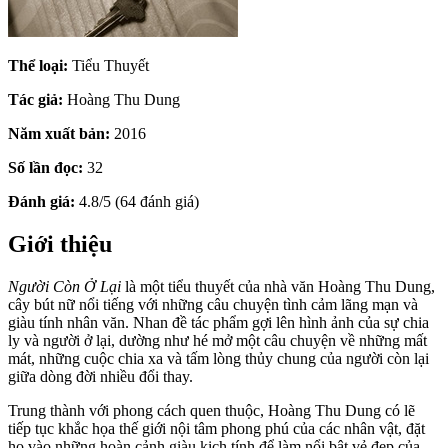
Thể loại:
Tiểu Thuyết
Tác giả:
Hoàng Thu Dung
Năm xuất bản:
2016
Số lần đọc:
32
Đánh giá:
4.8/5 (64 đánh giá)
Giới thiệu
Người Còn Ở Lại
là một tiểu thuyết của nhà văn Hoàng Thu Dung,
cây bút nữ nổi tiếng với những câu chuyện tình cảm lãng mạn và
giàu tính nhân văn. Nhan đề tác phẩm gợi lên hình ảnh của sự chia
ly và người ở lại, dường như hé mở một câu chuyện về những mất
mát, những cuộc chia xa và tấm lòng thủy chung của người còn lại
giữa dòng đời nhiều đổi thay.
Trung thành với phong cách quen thuộc, Hoàng Thu Dung có lẽ
tiếp tục khắc họa thế giới nội tâm phong phú của các nhân vật, đặt
họ vào những hoàn cảnh giàu kịch tính để làm nổi bật vẻ đẹp của