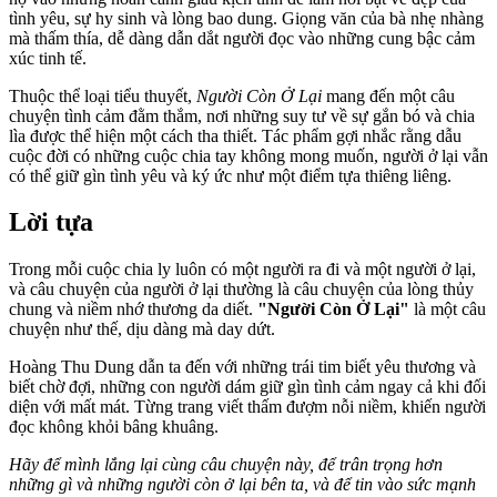
tình yêu, sự hy sinh và lòng bao dung. Giọng văn của bà nhẹ nhàng
mà thấm thía, dễ dàng dẫn dắt người đọc vào những cung bậc cảm
xúc tinh tế.
Thuộc thể loại tiểu thuyết,
Người Còn Ở Lại
mang đến một câu
chuyện tình cảm đằm thắm, nơi những suy tư về sự gắn bó và chia
lìa được thể hiện một cách tha thiết. Tác phẩm gợi nhắc rằng dẫu
cuộc đời có những cuộc chia tay không mong muốn, người ở lại vẫn
có thể giữ gìn tình yêu và ký ức như một điểm tựa thiêng liêng.
Lời tựa
Trong mỗi cuộc chia ly luôn có một người ra đi và một người ở lại,
và câu chuyện của người ở lại thường là câu chuyện của lòng thủy
chung và niềm nhớ thương da diết.
"Người Còn Ở Lại"
là một câu
chuyện như thế, dịu dàng mà day dứt.
Hoàng Thu Dung dẫn ta đến với những trái tim biết yêu thương và
biết chờ đợi, những con người dám giữ gìn tình cảm ngay cả khi đối
diện với mất mát. Từng trang viết thấm đượm nỗi niềm, khiến người
đọc không khỏi bâng khuâng.
Hãy để mình lắng lại cùng câu chuyện này, để trân trọng hơn
những gì và những người còn ở lại bên ta, và để tin vào sức mạnh