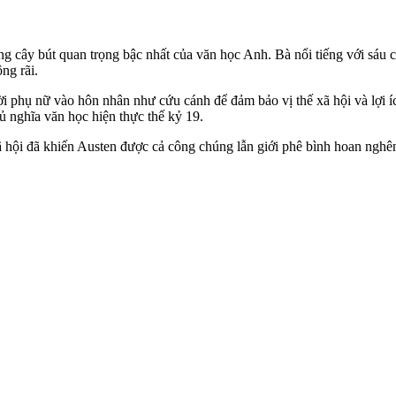
g cây bút quan trọng bậc nhất của văn học Anh. Bà nổi tiếng với sáu cu
ng rãi.
 phụ nữ vào hôn nhân như cứu cánh để đảm bảo vị thế xã hội và lợi ích 
ủ nghĩa văn học hiện thực thế kỷ 19.
ã hội đã khiến Austen được cả công chúng lẫn giới phê bình hoan nghên