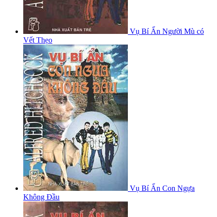
Vụ Bí Ẩn Người Mù có
Vết Thẹo
Vụ Bí Ẩn Con Ngựa
Không Đầu