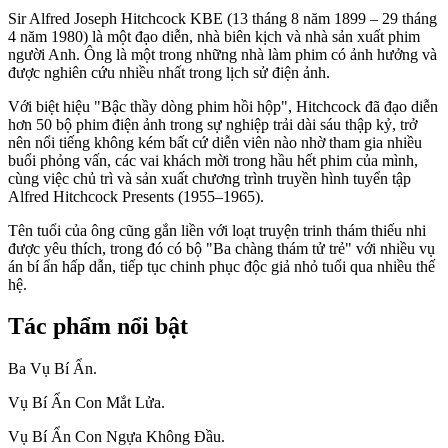
Sir Alfred Joseph Hitchcock KBE (13 tháng 8 năm 1899 – 29 tháng
4 năm 1980) là một đạo diễn, nhà biên kịch và nhà sản xuất phim
người Anh. Ông là một trong những nhà làm phim có ảnh hưởng và
được nghiên cứu nhiều nhất trong lịch sử điện ảnh.
Với biệt hiệu "Bậc thầy dòng phim hồi hộp", Hitchcock đã đạo diễn
hơn 50 bộ phim điện ảnh trong sự nghiệp trải dài sáu thập kỷ, trở
nên nổi tiếng không kém bất cứ diễn viên nào nhờ tham gia nhiều
buổi phỏng vấn, các vai khách mời trong hầu hết phim của mình,
cùng việc chủ trì và sản xuất chương trình truyền hình tuyển tập
Alfred Hitchcock Presents (1955–1965).
Tên tuổi của ông cũng gắn liền với loạt truyện trinh thám thiếu nhi
được yêu thích, trong đó có bộ "Ba chàng thám tử trẻ" với nhiều vụ
án bí ẩn hấp dẫn, tiếp tục chinh phục độc giả nhỏ tuổi qua nhiều thế
hệ.
Tác phẩm nổi bật
Ba Vụ Bí Ẩn.
Vụ Bí Ẩn Con Mắt Lửa.
Vụ Bí Ẩn Con Ngựa Không Đầu.