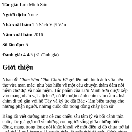
Tác giả:
Lưu Minh Sơn
Người dịch:
None
Nhà xuất bản:
Tú Sách Việt Văn
Năm xuất bản:
2016
Số lần đọc:
5
Đánh giá:
4.4/5 (31 đánh giá)
Giới thiệu
Nhan đề
Chim Sâm Cầm Chưa Về
gợi lên một hình ảnh vừa nên
thơ vừa man mác, như báo hiệu về một câu chuyện thấm đẫm nỗi
niềm chờ đợi và hoài niệm. Tác phẩm của Lưu Minh Sơn được xếp
vào mảng nhân vật - lịch sử, có lẽ mượn cánh chim sâm cầm - loài
chim di trú gắn với hồ Tây và ký ức đất Bắc - làm biểu tượng cho
những phận người, những cuộc đời trong dòng chảy lịch sử.
Bằng lối viết dường như đề cao chiều sâu tâm lý và bối cảnh thời
cuộc, tác giả gợi mở về những con người sống giữa những biến
động, mang trong lòng nỗi khắc khoải về một điều gì đó chưa trở lại