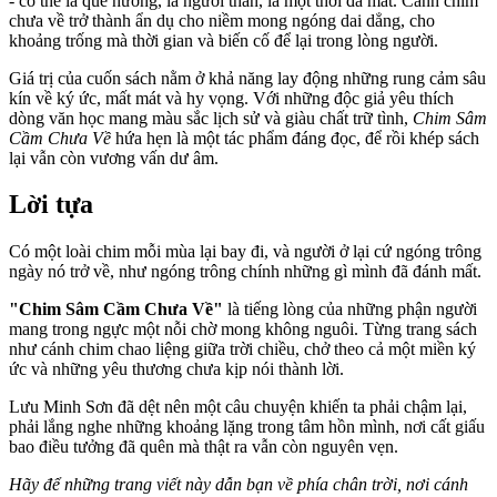
- có thể là quê hương, là người thân, là một thời đã mất. Cánh chim
chưa về trở thành ẩn dụ cho niềm mong ngóng dai dẳng, cho
khoảng trống mà thời gian và biến cố để lại trong lòng người.
Giá trị của cuốn sách nằm ở khả năng lay động những rung cảm sâu
kín về ký ức, mất mát và hy vọng. Với những độc giả yêu thích
dòng văn học mang màu sắc lịch sử và giàu chất trữ tình,
Chim Sâm
Cầm Chưa Về
hứa hẹn là một tác phẩm đáng đọc, để rồi khép sách
lại vẫn còn vương vấn dư âm.
Lời tựa
Có một loài chim mỗi mùa lại bay đi, và người ở lại cứ ngóng trông
ngày nó trở về, như ngóng trông chính những gì mình đã đánh mất.
"Chim Sâm Cầm Chưa Về"
là tiếng lòng của những phận người
mang trong ngực một nỗi chờ mong không nguôi. Từng trang sách
như cánh chim chao liệng giữa trời chiều, chở theo cả một miền ký
ức và những yêu thương chưa kịp nói thành lời.
Lưu Minh Sơn đã dệt nên một câu chuyện khiến ta phải chậm lại,
phải lắng nghe những khoảng lặng trong tâm hồn mình, nơi cất giấu
bao điều tưởng đã quên mà thật ra vẫn còn nguyên vẹn.
Hãy để những trang viết này dẫn bạn về phía chân trời, nơi cánh