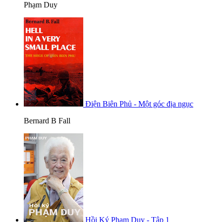
Phạm Duy
Điện Biên Phủ - Một góc địa ngục
Bernard B Fall
Hồi Ký Phạm Duy - Tập 1