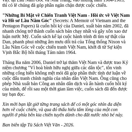
thì có lẽ chúng đã góp phần ngăn chặn được cuộc chiến.
"Những Bí Mật về Chiến Tranh Việt Nam - Hồi ức về Việt Nam
và Hồ sơ Lầu Năm Góc"
(Secrets: A Memoir of Vietnam and the
Pentagon Papers) là cuốn hồi ký của Daniel, xuất bản năm 2002, đã
nhanh chóng trở thành cuốn sách bán chạy nhất và gây xôn xao dư
luận nước Mỹ. Cuốn sách kể lại cuộc hành trình đi tìm sự thật của
Dan, phanh phui những âm mưu dối trá của Tổng thống Nixon và
Lầu Năm Góc về cuộc chiến tranh Việt Nam, khởi đi từ Sự kiện
Vịnh Bắc Bộ hồi tháng Tám năm 1964.
Tháng Ba năm 2006, Daniel trở lại thăm Việt Nam và được trao Kỷ
niệm chương "Vì hoà bình hữu nghị giữa các dân tộc", tôn vinh
những cống hiến không mệt mỏi đã góp phần thức tỉnh dư luận về
cuộc đấu tranh chính nghĩa của nhân dân Việt Nam. Ông cũng cho
phép Nhà xuất bản Công an nhân dân dịch và ấn hành cuốn hồi ký
của mình, để rồi sau một thời gian làm việc, cuốn sách đã đến được
tay bạn đọc.
Xin mời bạn lật giở từng trang sách để có một góc nhìn đa diện
hơn về cuộc chiến, và qua đó thấu hiểu tấm lòng của một con
người ở phía bên kia chiến tuyến dành cho đất nước nhỏ bé này.
Ban biên tập Tủ Sách Việt Văn - 2026.