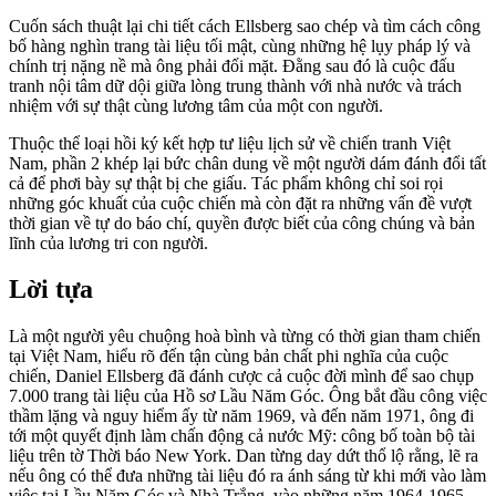
Cuốn sách thuật lại chi tiết cách Ellsberg sao chép và tìm cách công
bố hàng nghìn trang tài liệu tối mật, cùng những hệ lụy pháp lý và
chính trị nặng nề mà ông phải đối mặt. Đằng sau đó là cuộc đấu
tranh nội tâm dữ dội giữa lòng trung thành với nhà nước và trách
nhiệm với sự thật cùng lương tâm của một con người.
Thuộc thể loại hồi ký kết hợp tư liệu lịch sử về chiến tranh Việt
Nam, phần 2 khép lại bức chân dung về một người dám đánh đổi tất
cả để phơi bày sự thật bị che giấu. Tác phẩm không chỉ soi rọi
những góc khuất của cuộc chiến mà còn đặt ra những vấn đề vượt
thời gian về tự do báo chí, quyền được biết của công chúng và bản
lĩnh của lương tri con người.
Lời tựa
Là một người yêu chuộng hoà bình và từng có thời gian tham chiến
tại Việt Nam, hiểu rõ đến tận cùng bản chất phi nghĩa của cuộc
chiến, Daniel Ellsberg đã đánh cược cả cuộc đời mình để sao chụp
7.000 trang tài liệu của Hồ sơ Lầu Năm Góc. Ông bắt đầu công việc
thầm lặng và nguy hiểm ấy từ năm 1969, và đến năm 1971, ông đi
tới một quyết định làm chấn động cả nước Mỹ: công bố toàn bộ tài
liệu trên tờ Thời báo New York. Dan từng day dứt thổ lộ rằng, lẽ ra
nếu ông có thể đưa những tài liệu đó ra ánh sáng từ khi mới vào làm
việc tại Lầu Năm Góc và Nhà Trắng, vào những năm 1964-1965,