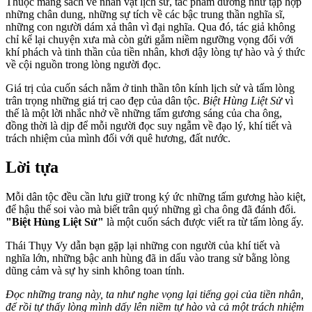
Thuộc mảng sách về nhân vật lịch sử, tác phẩm dường như tập hợp
những chân dung, những sự tích về các bậc trung thần nghĩa sĩ,
những con người dám xả thân vì đại nghĩa. Qua đó, tác giả không
chỉ kể lại chuyện xưa mà còn gửi gắm niềm ngưỡng vọng đối với
khí phách và tinh thần của tiền nhân, khơi dậy lòng tự hào và ý thức
về cội nguồn trong lòng người đọc.
Giá trị của cuốn sách nằm ở tinh thần tôn kính lịch sử và tấm lòng
trân trọng những giá trị cao đẹp của dân tộc.
Biệt Hùng Liệt Sử
vì
thế là một lời nhắc nhở về những tấm gương sáng của cha ông,
đồng thời là dịp để mỗi người đọc suy ngẫm về đạo lý, khí tiết và
trách nhiệm của mình đối với quê hương, đất nước.
Lời tựa
Mỗi dân tộc đều cần lưu giữ trong ký ức những tấm gương hào kiệt,
để hậu thế soi vào mà biết trân quý những gì cha ông đã đánh đổi.
"Biệt Hùng Liệt Sử"
là một cuốn sách được viết ra từ tấm lòng ấy.
Thái Thụy Vy dẫn bạn gặp lại những con người của khí tiết và
nghĩa lớn, những bậc anh hùng đã in dấu vào trang sử bằng lòng
dũng cảm và sự hy sinh không toan tính.
Đọc những trang này, ta như nghe vọng lại tiếng gọi của tiền nhân,
để rồi tự thấy lòng mình dấy lên niềm tự hào và cả một trách nhiệm